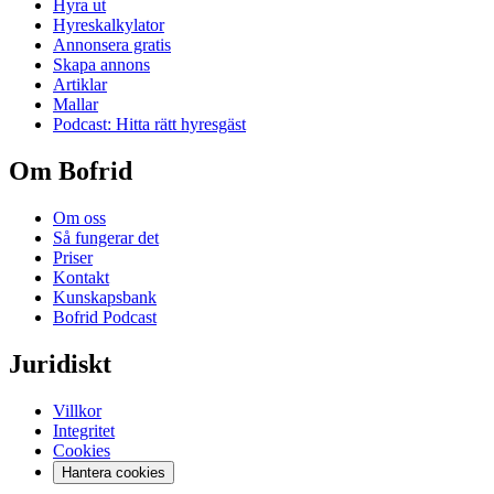
Hyra ut
Hyreskalkylator
Annonsera gratis
Skapa annons
Artiklar
Mallar
Podcast: Hitta rätt hyresgäst
Om Bofrid
Om oss
Så fungerar det
Priser
Kontakt
Kunskapsbank
Bofrid Podcast
Juridiskt
Villkor
Integritet
Cookies
Hantera cookies