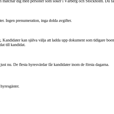
och matchar dig med personer som söker i Vårberg och Stockholm. Du f
ter. Ingen prenumeration, inga dolda avgifter.
. Kandidater kan själva välja att ladda upp dokument som tidigare boend
at till kandidat.
ust nu. De flesta hyresvärdar får kandidater inom de första dagarna.
hyresgäster.