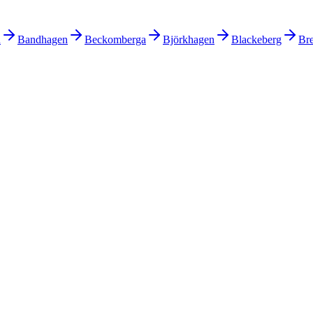
n
Bandhagen
Beckomberga
Björkhagen
Blackeberg
Br