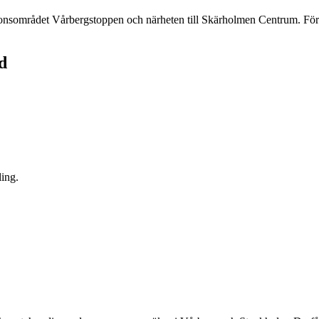
nsområdet Vårbergstoppen och närheten till Skärholmen Centrum. För h
d
ling.