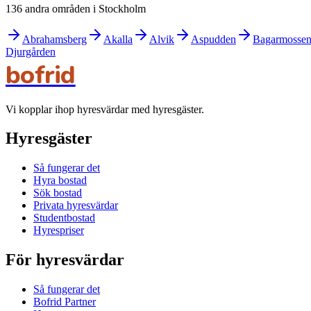
136 andra områden i Stockholm
Abrahamsberg
Akalla
Alvik
Aspudden
Bagarmosse
Djurgården
bofrid
Vi kopplar ihop hyresvärdar med hyresgäster.
Hyresgäster
Så fungerar det
Hyra bostad
Sök bostad
Privata hyresvärdar
Studentbostad
Hyrespriser
För hyresvärdar
Så fungerar det
Bofrid Partner