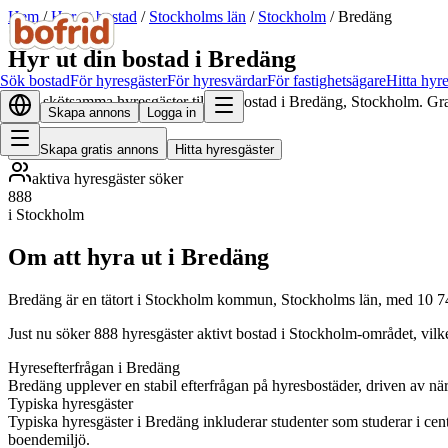
Hem
/
Hyr ut bostad
/
Stockholms län
/
Stockholm
/
Bredäng
Hyr ut din bostad i Bredäng
Sök bostad
För hyresgäster
För hyresvärdar
För fastighetsägare
Hitta hyr
Hitta skötsamma hyresgäster till din bostad i Bredäng, Stockholm. Gra
Skapa annons
Logga in
Skapa gratis annons
Hitta hyresgäster
aktiva hyresgäster söker
888
i Stockholm
Om att hyra ut i Bredäng
Bredäng är en tätort i Stockholm kommun, Stockholms län, med 10 7
Just nu söker 888 hyresgäster aktivt bostad i Stockholm-området, vilk
Hyresefterfrågan i Bredäng
Bredäng upplever en stabil efterfrågan på hyresbostäder, driven av nä
Typiska hyresgäster
Typiska hyresgäster i Bredäng inkluderar studenter som studerar i c
boendemiljö.