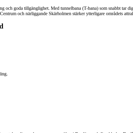
kling och goda tillgänglighet. Med tunnelbana (T-bana) som snabbt tar di
Centrum och närliggande Skärholmen stärker ytterligare områdets attrakt
id
ling.