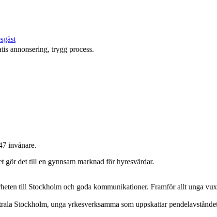
esgäst
tis annonsering, trygg process.
47 invånare.
et gör det till en gynnsam marknad för hyresvärdar.
rheten till Stockholm och goda kommunikationer. Framför allt unga vuxna 
entrala Stockholm, unga yrkesverksamma som uppskattar pendelavstånde