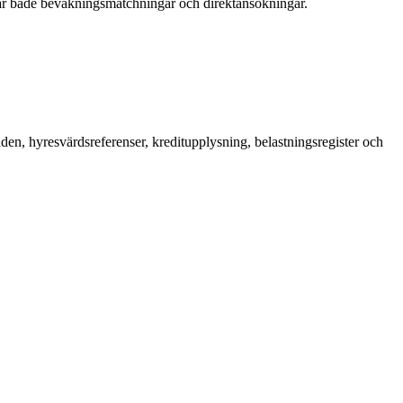
år både bevakningsmatchningar och direktansökningar.
en, hyresvärdsreferenser, kreditupplysning, belastningsregister och