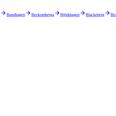
n
Bandhagen
Beckomberga
Björkhagen
Blackeberg
Br