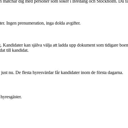
 och matchar dig med personer som söker i Bredäng och Stockholm. Du f
ter. Ingen prenumeration, inga dolda avgifter.
. Kandidater kan själva välja att ladda upp dokument som tidigare boend
at till kandidat.
ust nu. De flesta hyresvärdar får kandidater inom de första dagarna.
hyresgäster.