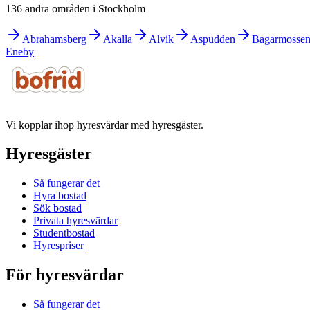
136 andra områden i Stockholm
Abrahamsberg
Akalla
Alvik
Aspudden
Bagarmosse
Eneby
Vi kopplar ihop hyresvärdar med hyresgäster.
Hyresgäster
Så fungerar det
Hyra bostad
Sök bostad
Privata hyresvärdar
Studentbostad
Hyrespriser
För hyresvärdar
Så fungerar det