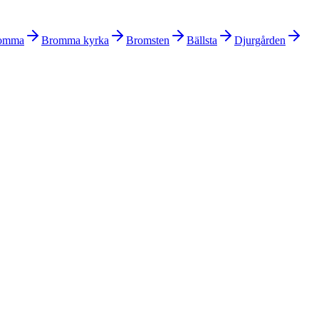
omma
Bromma kyrka
Bromsten
Bällsta
Djurgården