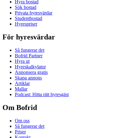
Hyra bostad
Sök bostad
Privata hyresvärdar
Studentbostad
Hyrespriser
För hyresvärdar
Så fungerar det
Bofrid Partner
Hyra ut
Hyreskalkylator
Annonsera gratis
Skapa annons
Artiklar
Mallar
Podcast: Hitta rätt hyresgäst
Om Bofrid
Om oss
Så fungerar det
Priser
Kontakt