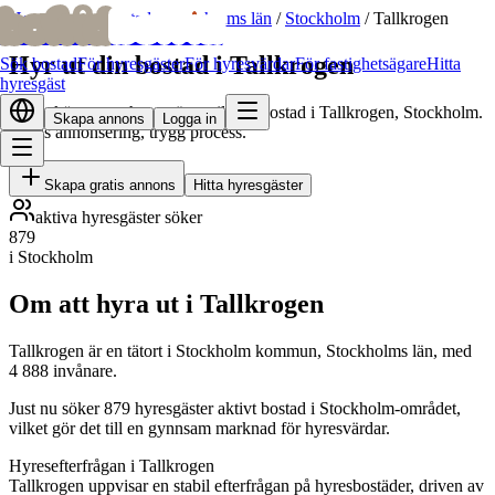
bofrid
bofrid
Hem
/
Hyr ut bostad
/
Stockholms län
/
Stockholm
/
Tallkrogen
Hyr ut din bostad i Tallkrogen
Sök bostad
För hyresgäster
För hyresvärdar
För fastighetsägare
Hitta
hyresgäst
Hitta skötsamma hyresgäster till din bostad i Tallkrogen, Stockholm.
Skapa annons
Logga in
Gratis annonsering, trygg process.
Skapa gratis annons
Hitta hyresgäster
aktiva hyresgäster söker
879
i Stockholm
Om att hyra ut i Tallkrogen
Tallkrogen är en tätort i Stockholm kommun, Stockholms län, med
4 888 invånare.
Just nu söker 879 hyresgäster aktivt bostad i Stockholm-området,
vilket gör det till en gynnsam marknad för hyresvärdar.
Hyresefterfrågan i Tallkrogen
Tallkrogen uppvisar en stabil efterfrågan på hyresbostäder, driven av