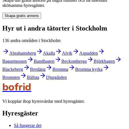
Skapa din gratis annons på några minuter och nå tusentals
skötsamma hyresgäster.
Skapa gratis annons
Hyr ut i andra tätorter i Stockholm
136 andra områden i Stockholm
Abrahamsberg
Akalla
Alvik
Aspudden
Bagarmossen
Bandhagen
Beckomberga
Björkhagen
Blackeberg
Bredäng
Bromma
Bromma kyrka
Bromsten
Bällsta
Djurgården
bofrid
Vi kopplar ihop hyresvärdar med hyresgäster.
Hyresgäster
Så fungerar det