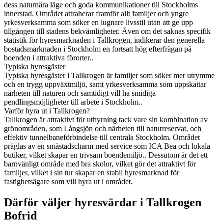
dess naturnära läge och goda kommunikationer till Stockholms
innerstad. Området attraherar framför allt familjer och yngre
yrkesverksamma som söker en lugnare livsstil utan att ge upp
tillgången till stadens bekvämligheter. Även om det saknas specifik
statistik för hyresmarknaden i Tallkrogen, indikerar den generella
bostadsmarknaden i Stockholm en fortsatt hög efterfrågan på
boenden i attraktiva förorter..
Typiska hyresgäster
Typiska hyresgäster i Tallkrogen är familjer som söker mer utrymme
och en trygg uppväxtmiljö, samt yrkesverksamma som uppskattar
närheten till naturen och samtidigt vill ha smidiga
pendlingsmöjligheter till arbete i Stockholm..
Varför hyra ut i Tallkrogen?
Tallkrogen är attraktivt för uthyrning tack vare sin kombination av
grönområden, som Långsjön och närheten till naturreservat, och
effektiv tunnelbaneförbindelse till centrala Stockholm. Området
präglas av en småstadscharm med service som ICA Bea och lokala
butiker, vilket skapar en trivsam boendemiljö.. Dessutom är det ett
barnvänligt område med bra skolor, vilket gör det attraktivt för
familjer, vilket i sin tur skapar en stabil hyresmarknad för
fastighetsägare som vill hyra ut i området.
Därför väljer hyresvärdar i Tallkrogen
Bofrid