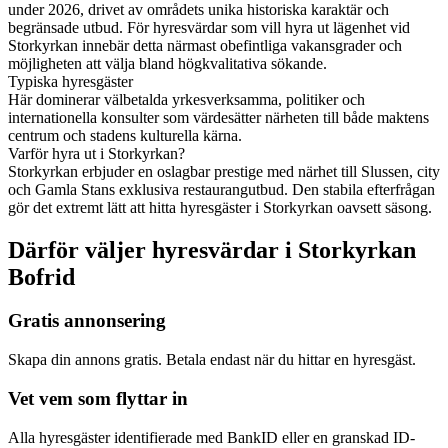
under 2026, drivet av områdets unika historiska karaktär och
begränsade utbud. För hyresvärdar som vill hyra ut lägenhet vid
Storkyrkan innebär detta närmast obefintliga vakansgrader och
möjligheten att välja bland högkvalitativa sökande.
Typiska hyresgäster
Här dominerar välbetalda yrkesverksamma, politiker och
internationella konsulter som värdesätter närheten till både maktens
centrum och stadens kulturella kärna.
Varför hyra ut i Storkyrkan?
Storkyrkan erbjuder en oslagbar prestige med närhet till Slussen, city
och Gamla Stans exklusiva restaurangutbud. Den stabila efterfrågan
gör det extremt lätt att hitta hyresgäster i Storkyrkan oavsett säsong.
Därför väljer hyresvärdar i Storkyrkan
Bofrid
Gratis annonsering
Skapa din annons gratis. Betala endast när du hittar en hyresgäst.
Vet vem som flyttar in
Alla hyresgäster identifierade med BankID eller en granskad ID-