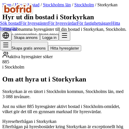
Hem
/
Hyr ut bostad
/
Stockholms län
/
Stockholm
/
Storkyrkan
Hyr ut din bostad i Storkyrkan
Sök bostad
För hyresgäster
För hyresvärdar
För fastighetsägare
Hitta
hyresgäst
Hitta skötsamma hyresgäster till din bostad i Storkyrkan, Stockholm.
Gratis annonsering, trygg process.
Skapa annons
Logga in
Skapa gratis annons
Hitta hyresgäster
aktiva hyresgäster söker
885
i Stockholm
Om att hyra ut i Storkyrkan
Storkyrkan är en tätort i Stockholm kommun, Stockholms län, med
3 088 invånare.
Just nu söker 885 hyresgäster aktivt bostad i Stockholm-området,
vilket gör det till en gynnsam marknad för hyresvärdar.
Hyresefterfrågan i Storkyrkan
Efterfrågan på hyresbostäder kring Storkyrkan är exceptionellt hög