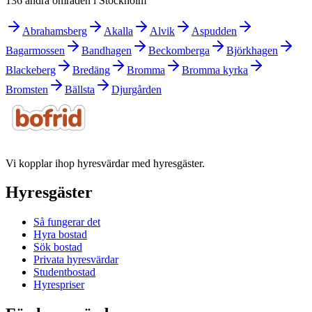
136 andra områden i Stockholm
Abrahamsberg
Akalla
Alvik
Aspudden
Bagarmossen
Bandhagen
Beckomberga
Björkhagen
Blackeberg
Bredäng
Bromma
Bromma kyrka
Bromsten
Bällsta
Djurgården
Vi kopplar ihop hyresvärdar med hyresgäster.
Hyresgäster
Så fungerar det
Hyra bostad
Sök bostad
Privata hyresvärdar
Studentbostad
Hyrespriser