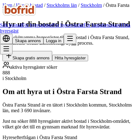
Hem
/
Hyr ut bostad
/
Stockholms län
/
Stockholm
/
Östra Farsta
Strand
Hyr ut din bostad i Östra Farsta Strand
Sök bostad
För hyresgäster
För hyresvärdar
För fastighetsägare
Hitta
hyresgäst
Hitta skötsamma hyresgäster till din bostad i Östra Farsta Strand,
Skapa annons
Logga in
Stockholm. Gratis annonsering, trygg process.
Skapa gratis annons
Hitta hyresgäster
aktiva hyresgäster söker
888
i Stockholm
Om att hyra ut i Östra Farsta Strand
Östra Farsta Strand är en tätort i Stockholm kommun, Stockholms
län, med 3 690 invånare.
Just nu söker 888 hyresgäster aktivt bostad i Stockholm-området,
vilket gör det till en gynnsam marknad för hyresvärdar.
Hyresefterfrågan i Östra Farsta Strand