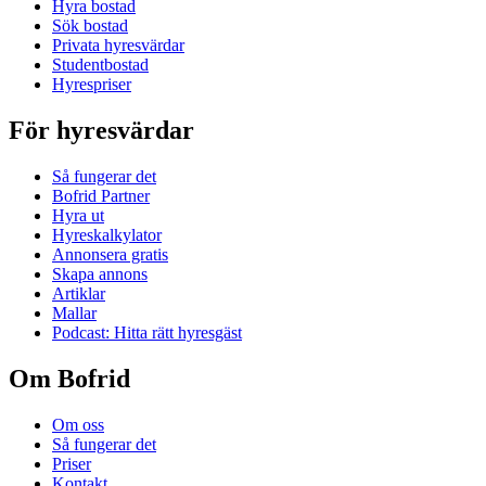
Hyra bostad
Sök bostad
Privata hyresvärdar
Studentbostad
Hyrespriser
För hyresvärdar
Så fungerar det
Bofrid Partner
Hyra ut
Hyreskalkylator
Annonsera gratis
Skapa annons
Artiklar
Mallar
Podcast: Hitta rätt hyresgäst
Om Bofrid
Om oss
Så fungerar det
Priser
Kontakt