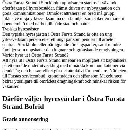
Östra Farsta Strand i Stockholm uppvisar en stark och växande
efterfrågan på hyresbostäder, främst driven av nybyggnation och
goda kommunikationer. Området attraherar en bred målgrupp,
inklusive unga yrkesverksamma och familjer som söker en modern
boendemiljö med närhet till både stad och natur.
Typiska hyresgäster
Den typiska hyresgästen i Östra Farsta Strand är ofta en ung
yrkesverksam person eller ett ungt par som pendlar till arbete i
centrala Stockholm eller närliggande företagsparker, samt mindre
familjer som uppskattar den lugnare och grönskande omgivningen.
Varför hyra ut i Östra Farsta Strand?
Att hyra ut i Östra Farsta Strand innebär en möjlighet att kapitalisera
på ett område under utveckling med utmärkta kommunikationer via
pendeltåg och bussar, vilket gör det attraktivt för pendlare. Närheten
till Farstas serviceutbud, grönområden och sjöar som Magelungen
bidrar ytterligare till områdets dragningskraft och minskar risken för
vakanser.
Därför väljer hyresvärdar i Östra Farsta
Strand Bofrid
Gratis annonsering