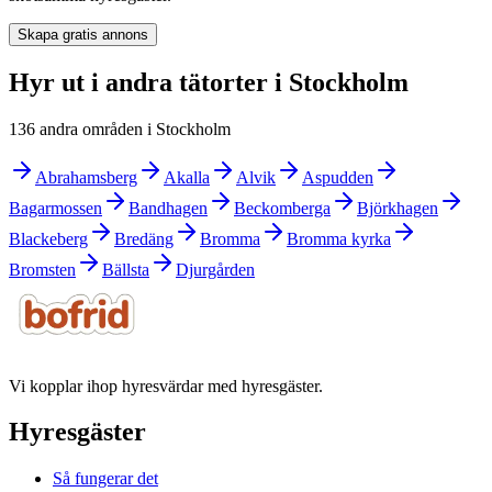
Skapa gratis annons
Hyr ut i andra tätorter i Stockholm
136 andra områden i Stockholm
Abrahamsberg
Akalla
Alvik
Aspudden
Bagarmossen
Bandhagen
Beckomberga
Björkhagen
Blackeberg
Bredäng
Bromma
Bromma kyrka
Bromsten
Bällsta
Djurgården
Vi kopplar ihop hyresvärdar med hyresgäster.
Hyresgäster
Så fungerar det