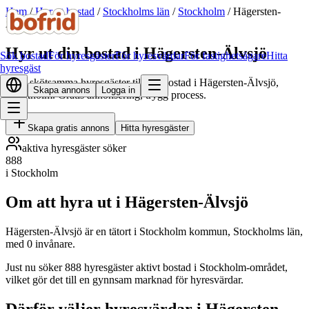
Hem
/
Hyr ut bostad
/
Stockholms län
/
Stockholm
/
Hägersten-
Älvsjö
Hyr ut din bostad i Hägersten-Älvsjö
Sök bostad
För hyresgäster
För hyresvärdar
För fastighetsägare
Hitta
hyresgäst
Hitta skötsamma hyresgäster till din bostad i Hägersten-Älvsjö,
Skapa annons
Logga in
Stockholm. Gratis annonsering, trygg process.
Skapa gratis annons
Hitta hyresgäster
aktiva hyresgäster söker
888
i Stockholm
Om att hyra ut i Hägersten-Älvsjö
Hägersten-Älvsjö är en tätort i Stockholm kommun, Stockholms län,
med 0 invånare.
Just nu söker 888 hyresgäster aktivt bostad i Stockholm-området,
vilket gör det till en gynnsam marknad för hyresvärdar.
Därför väljer hyresvärdar i Hägersten-