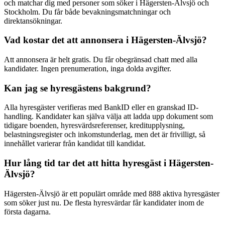
och matchar dig med personer som söker i Hägersten-Älvsjö och
Stockholm. Du får både bevakningsmatchningar och
direktansökningar.
Vad kostar det att annonsera i Hägersten-Älvsjö?
Att annonsera är helt gratis. Du får obegränsad chatt med alla
kandidater. Ingen prenumeration, inga dolda avgifter.
Kan jag se hyresgästens bakgrund?
Alla hyresgäster verifieras med BankID eller en granskad ID-
handling. Kandidater kan själva välja att ladda upp dokument som
tidigare boenden, hyresvärdsreferenser, kreditupplysning,
belastningsregister och inkomstunderlag, men det är frivilligt, så
innehållet varierar från kandidat till kandidat.
Hur lång tid tar det att hitta hyresgäst i Hägersten-
Älvsjö?
Hägersten-Älvsjö är ett populärt område med 888 aktiva hyresgäster
som söker just nu. De flesta hyresvärdar får kandidater inom de
första dagarna.