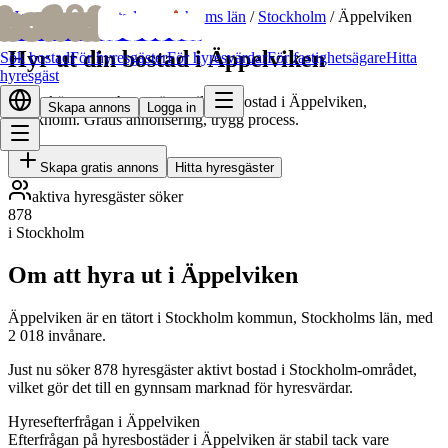
bofrid
bofrid
Hem
/
Hyr ut bostad
/
Stockholms län
/
Stockholm
/
Äppelviken
Hyr ut din bostad i Äppelviken
Sök bostad
För hyresgäster
För hyresvärdar
För fastighetsägare
Hitta
hyresgäst
Hitta skötsamma hyresgäster till din bostad i Äppelviken,
Skapa annons
Logga in
Stockholm. Gratis annonsering, trygg process.
Skapa gratis annons
Hitta hyresgäster
aktiva hyresgäster söker
878
i Stockholm
Om att hyra ut i Äppelviken
Äppelviken är en tätort i Stockholm kommun, Stockholms län, med
2 018 invånare.
Just nu söker 878 hyresgäster aktivt bostad i Stockholm-området,
vilket gör det till en gynnsam marknad för hyresvärdar.
Hyresefterfrågan i Äppelviken
Efterfrågan på hyresbostäder i Äppelviken är stabil tack vare