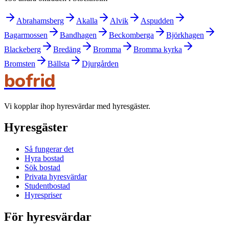
Abrahamsberg
Akalla
Alvik
Aspudden
Bagarmossen
Bandhagen
Beckomberga
Björkhagen
Blackeberg
Bredäng
Bromma
Bromma kyrka
Bromsten
Bällsta
Djurgården
bofrid
Vi kopplar ihop hyresvärdar med hyresgäster.
Hyresgäster
Så fungerar det
Hyra bostad
Sök bostad
Privata hyresvärdar
Studentbostad
Hyrespriser
För hyresvärdar