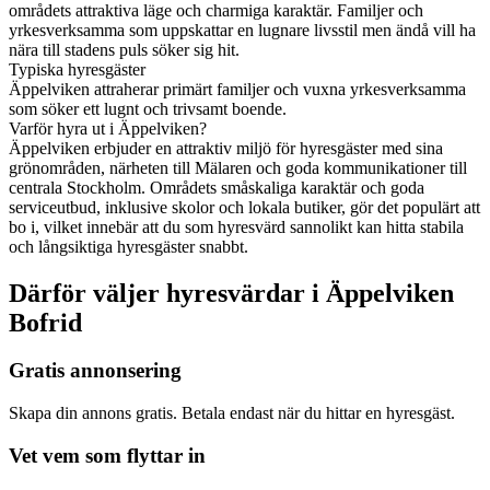
områdets attraktiva läge och charmiga karaktär. Familjer och
yrkesverksamma som uppskattar en lugnare livsstil men ändå vill ha
nära till stadens puls söker sig hit.
Typiska hyresgäster
Äppelviken attraherar primärt familjer och vuxna yrkesverksamma
som söker ett lugnt och trivsamt boende.
Varför hyra ut i Äppelviken?
Äppelviken erbjuder en attraktiv miljö för hyresgäster med sina
grönområden, närheten till Mälaren och goda kommunikationer till
centrala Stockholm. Områdets småskaliga karaktär och goda
serviceutbud, inklusive skolor och lokala butiker, gör det populärt att
bo i, vilket innebär att du som hyresvärd sannolikt kan hitta stabila
och långsiktiga hyresgäster snabbt.
Därför väljer hyresvärdar i Äppelviken
Bofrid
Gratis annonsering
Skapa din annons gratis. Betala endast när du hittar en hyresgäst.
Vet vem som flyttar in