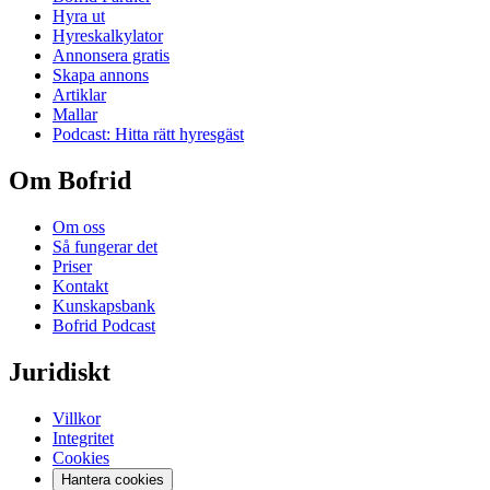
Hyra ut
Hyreskalkylator
Annonsera gratis
Skapa annons
Artiklar
Mallar
Podcast: Hitta rätt hyresgäst
Om Bofrid
Om oss
Så fungerar det
Priser
Kontakt
Kunskapsbank
Bofrid Podcast
Juridiskt
Villkor
Integritet
Cookies
Hantera cookies