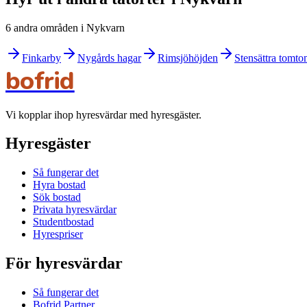
6 andra områden i Nykvarn
Finkarby
Nygårds hagar
Rimsjöhöjden
Stensättra tomt
bofrid
Vi kopplar ihop hyresvärdar med hyresgäster.
Hyresgäster
Så fungerar det
Hyra bostad
Sök bostad
Privata hyresvärdar
Studentbostad
Hyrespriser
För hyresvärdar
Så fungerar det
Bofrid Partner