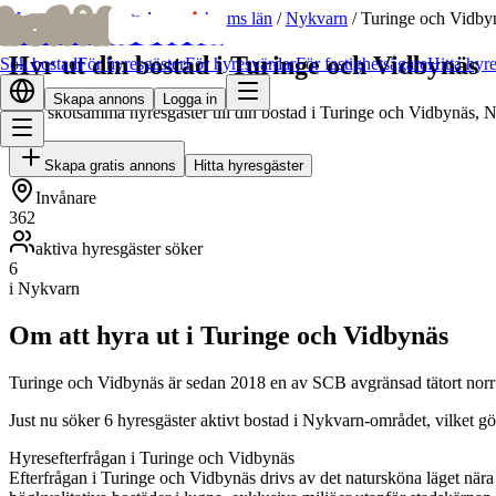
bofrid
bofrid
Hem
/
Hyr ut bostad
/
Stockholms län
/
Nykvarn
/
Turinge och Vidby
Hyr ut din bostad i Turinge och Vidbynäs
Sök bostad
För hyresgäster
För hyresvärdar
För fastighetsägare
Hitta hyr
Skapa annons
Logga in
Hitta skötsamma hyresgäster till din bostad i Turinge och Vidbynäs, 
Skapa gratis annons
Hitta hyresgäster
Invånare
362
aktiva hyresgäster söker
6
i Nykvarn
Om att hyra ut i Turinge och Vidbynäs
Turinge och Vidbynäs är sedan 2018 en av SCB avgränsad tätort norr
Just nu söker 6 hyresgäster aktivt bostad i Nykvarn-området, vilket g
Hyresefterfrågan i Turinge och Vidbynäs
Efterfrågan i Turinge och Vidbynäs drivs av det natursköna läget nära M