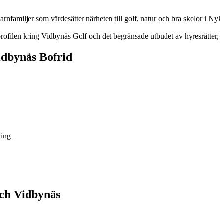
rnfamiljer som värdesätter närheten till golf, natur och bra skolor i Ny
 profilen kring Vidbynäs Golf och det begränsade utbudet av hyresrätter, 
idbynäs Bofrid
ling.
och Vidbynäs