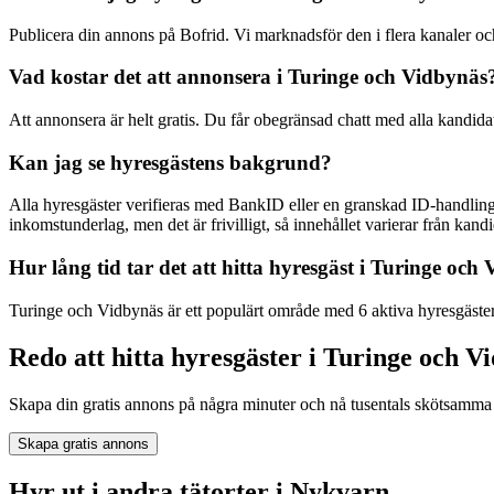
Publicera din annons på Bofrid. Vi marknadsför den i flera kanaler
Vad kostar det att annonsera i Turinge och Vidbynäs
Att annonsera är helt gratis. Du får obegränsad chatt med alla kandida
Kan jag se hyresgästens bakgrund?
Alla hyresgäster verifieras med BankID eller en granskad ID-handling
inkomstunderlag, men det är frivilligt, så innehållet varierar från kandid
Hur lång tid tar det att hitta hyresgäst i Turinge och
Turinge och Vidbynäs är ett populärt område med 6 aktiva hyresgäster 
Redo att hitta hyresgäster i Turinge och V
Skapa din gratis annons på några minuter och nå tusentals skötsamma 
Skapa gratis annons
Hyr ut i andra tätorter i Nykvarn