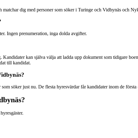
 och matchar dig med personer som söker i Turinge och Vidbynäs och N
?
ter. Ingen prenumeration, inga dolda avgifter.
. Kandidater kan själva välja att ladda upp dokument som tidigare boend
at till kandidat.
 Vidbynäs?
som söker just nu. De flesta hyresvärdar får kandidater inom de första
idbynäs?
hyresgäster.