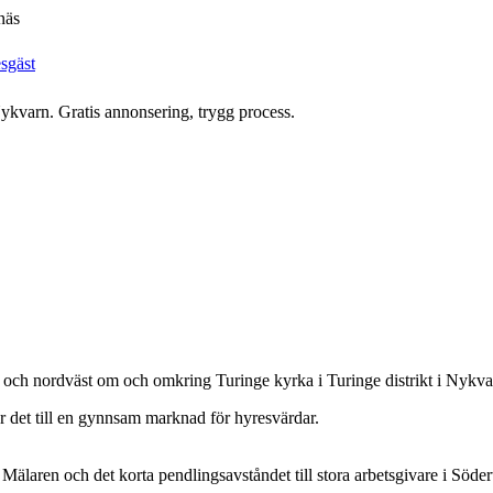
näs
esgäst
Nykvarn. Gratis annonsering, trygg process.
 och nordväst om och omkring Turinge kyrka i Turinge distrikt i Nyk
ör det till en gynnsam marknad för hyresvärdar.
älaren och det korta pendlingsavståndet till stora arbetsgivare i Södertä