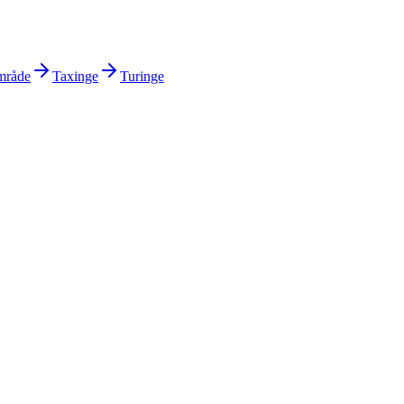
område
Taxinge
Turinge