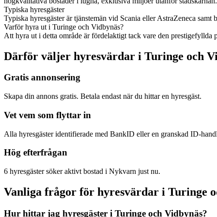
högkvalitativa bostäder i lugna, exklusiva miljöer utanför stadskärnan.
Typiska hyresgäster
Typiska hyresgäster är tjänstemän vid Scania eller AstraZeneca samt ba
Varför hyra ut i Turinge och Vidbynäs?
Att hyra ut i detta område är fördelaktigt tack vare den prestigefyllda
Därför väljer hyresvärdar i Turinge och V
Gratis annonsering
Skapa din annons gratis. Betala endast när du hittar en hyresgäst.
Vet vem som flyttar in
Alla hyresgäster identifierade med BankID eller en granskad ID-hand
Hög efterfrågan
6 hyresgäster söker aktivt bostad i Nykvarn just nu.
Vanliga frågor för hyresvärdar i Turinge 
Hur hittar jag hyresgäster i Turinge och Vidbynäs?