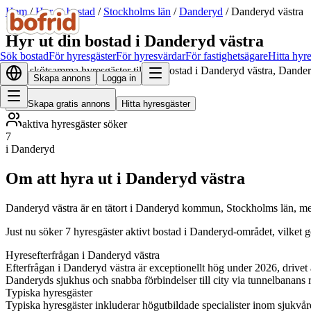
Hem
/
Hyr ut bostad
/
Stockholms län
/
Danderyd
/
Danderyd västra
Hyr ut din bostad i Danderyd västra
Sök bostad
För hyresgäster
För hyresvärdar
För fastighetsägare
Hitta hyr
Hitta skötsamma hyresgäster till din bostad i Danderyd västra, Dander
Skapa annons
Logga in
Skapa gratis annons
Hitta hyresgäster
aktiva hyresgäster söker
7
i Danderyd
Om att hyra ut i Danderyd västra
Danderyd västra är en tätort i Danderyd kommun, Stockholms län, me
Just nu söker 7 hyresgäster aktivt bostad i Danderyd-området, vilket 
Hyresefterfrågan i Danderyd västra
Efterfrågan i Danderyd västra är exceptionellt hög under 2026, drivet 
Danderyds sjukhus och snabba förbindelser till city via tunnelbanans r
Typiska hyresgäster
Typiska hyresgäster inkluderar högutbildade specialister inom sjukvår