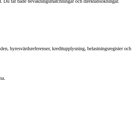
d. Du får både bevakningsmatchningar och direktansökningar.
en, hyresvärdsreferenser, kreditupplysning, belastningsregister och
na.