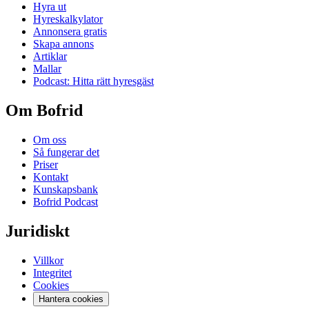
Hyra ut
Hyreskalkylator
Annonsera gratis
Skapa annons
Artiklar
Mallar
Podcast: Hitta rätt hyresgäst
Om Bofrid
Om oss
Så fungerar det
Priser
Kontakt
Kunskapsbank
Bofrid Podcast
Juridiskt
Villkor
Integritet
Cookies
Hantera cookies