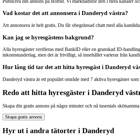
Publicera din annons på Bofrid. Vi marknadsför den i flera kanaler
Vad kostar det att annonsera i Danderyd västra?
Att annonsera är helt gratis. Du får obegränsad chatt med alla kandida
Kan jag se hyresgästens bakgrund?
Alla hyresgäster verifieras med BankID eller en granskad ID-handling
inkomstunderlag, men det är frivilligt, så innehållet varierar från kandid
Hur lång tid tar det att hitta hyresgäst i Danderyd vä
Danderyd västra är ett populärt område med 7 aktiva hyresgäster som s
Redo att hitta hyresgäster i Danderyd väst
Skapa din gratis annons på några minuter och nå tusentals skötsamma 
Skapa gratis annons
Hyr ut i andra tätorter i Danderyd