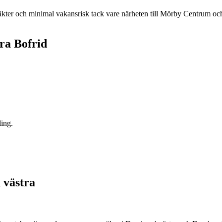
täkter och minimal vakansrisk tack vare närheten till Mörby Centrum o
ra Bofrid
ling.
 västra