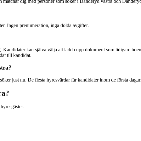
 och matchar dig med personer som söker i Danderyd västra och Dandery
ter. Ingen prenumeration, inga dolda avgifter.
. Kandidater kan själva välja att ladda upp dokument som tidigare boend
at till kandidat.
stra?
öker just nu. De flesta hyresvärdar får kandidater inom de första dagar
ra?
hyresgäster.