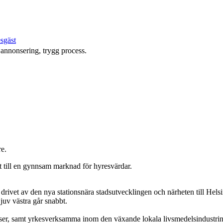
esgäst
s annonsering, trygg process.
re.
et till en gynnsam marknad för hyresvärdar.
drivet av den nya stationsnära stadsutvecklingen och närheten till Helsin
Bjuv västra går snabbt.
lser, samt yrkesverksamma inom den växande lokala livsmedelsindustrin 