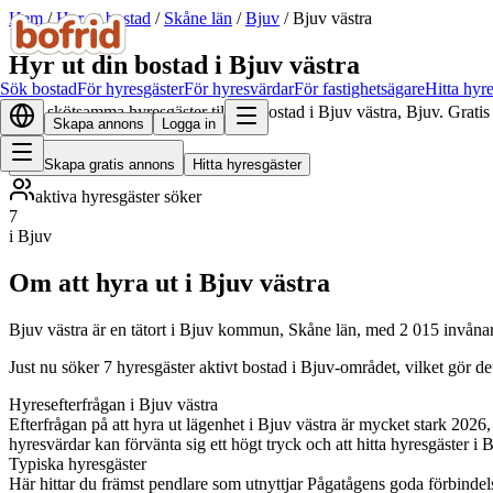
Hem
/
Hyr ut bostad
/
Skåne län
/
Bjuv
/
Bjuv västra
Hyr ut din bostad i Bjuv västra
Sök bostad
För hyresgäster
För hyresvärdar
För fastighetsägare
Hitta hyr
Hitta skötsamma hyresgäster till din bostad i Bjuv västra, Bjuv. Grati
Skapa annons
Logga in
Skapa gratis annons
Hitta hyresgäster
aktiva hyresgäster söker
7
i Bjuv
Om att hyra ut i Bjuv västra
Bjuv västra är en tätort i Bjuv kommun, Skåne län, med 2 015 invåna
Just nu söker 7 hyresgäster aktivt bostad i Bjuv-området, vilket gör d
Hyresefterfrågan i Bjuv västra
Efterfrågan på att hyra ut lägenhet i Bjuv västra är mycket stark 2026, 
hyresvärdar kan förvänta sig ett högt tryck och att hitta hyresgäster i 
Typiska hyresgäster
Här hittar du främst pendlare som utnyttjar Pågatågens goda förbinde