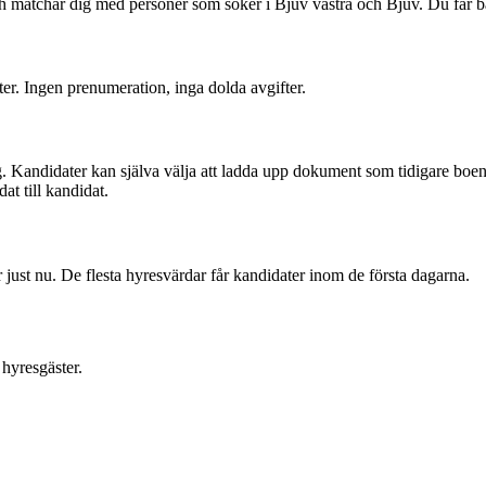
och matchar dig med personer som söker i Bjuv västra och Bjuv. Du får
ter. Ingen prenumeration, inga dolda avgifter.
. Kandidater kan själva välja att ladda upp dokument som tidigare boend
at till kandidat.
just nu. De flesta hyresvärdar får kandidater inom de första dagarna.
hyresgäster.