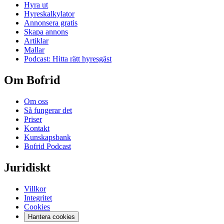
Hyra ut
Hyreskalkylator
Annonsera gratis
Skapa annons
Artiklar
Mallar
Podcast: Hitta rätt hyresgäst
Om Bofrid
Om oss
Så fungerar det
Priser
Kontakt
Kunskapsbank
Bofrid Podcast
Juridiskt
Villkor
Integritet
Cookies
Hantera cookies