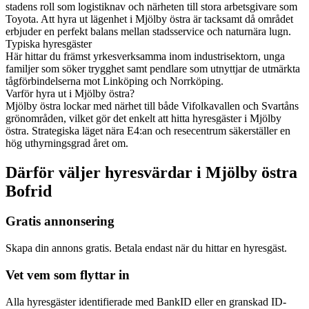
stadens roll som logistiknav och närheten till stora arbetsgivare som
Toyota. Att hyra ut lägenhet i Mjölby östra är tacksamt då området
erbjuder en perfekt balans mellan stadsservice och naturnära lugn.
Typiska hyresgäster
Här hittar du främst yrkesverksamma inom industrisektorn, unga
familjer som söker trygghet samt pendlare som utnyttjar de utmärkta
tågförbindelserna mot Linköping och Norrköping.
Varför hyra ut i Mjölby östra?
Mjölby östra lockar med närhet till både Vifolkavallen och Svartåns
grönområden, vilket gör det enkelt att hitta hyresgäster i Mjölby
östra. Strategiska läget nära E4:an och resecentrum säkerställer en
hög uthyrningsgrad året om.
Därför väljer hyresvärdar i Mjölby östra
Bofrid
Gratis annonsering
Skapa din annons gratis. Betala endast när du hittar en hyresgäst.
Vet vem som flyttar in
Alla hyresgäster identifierade med BankID eller en granskad ID-