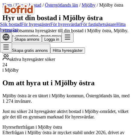
Hem
/
Hyr ut bostad
/
Östergötlands län
/
Mjölby
/
Mjölby östra
Hyr ut din bostad i Mjölby östra
Sök bostad
För hyresgäster
För hyresvärdar
För fastighetsägare
Hitta
hyresgäst
Hitta skötsamma hyresgäster till din bostad i Mjölby östra, Mjölby.
Gratis annonsering, trygg process.
Skapa annons
Logga in
Skapa gratis annons
Hitta hyresgäster
aktiva hyresgäster söker
24
i Mjölby
Om att hyra ut i Mjölby östra
Mjölby östra är en tätort i Mjölby kommun, Östergötlands län, med
1 274 invånare.
Just nu söker 24 hyresgäster aktivt bostad i Mjölby-området, vilket
gör det till en gynnsam marknad för hyresvärdar.
Hyresefterfrågan i Mjölby östra
Efterfrågan i Mjölby östra är mycket stabil under 2026, drivet av