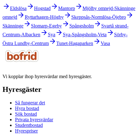
Eldslösa
Hogstad
Mantorp
Mjölby omnejd-Skänninge
omnejd
Ryttarhagen-Högby
Skeppsås-Normlösa-Öjebro
Skänninge
Slomarp-Egeby
Spångsholm
Svartå strand-
Centrum-Albacken
Sya
Sya-Spångsholm-Veta
Sörby-
Östra Lundby-Centrum
Tunet-Hagaparken
Vasa
Vi kopplar ihop hyresvärdar med hyresgäster.
Hyresgäster
Så fungerar det
Hyra bostad
Sök bostad
Privata hyresvärdar
Studentbostad
Hyrespriser