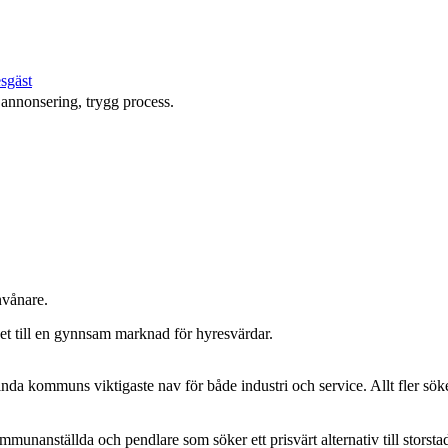
esgäst
s annonsering, trygg process.
nvånare.
det till en gynnsam marknad för hyresvärdar.
inda kommuns viktigaste nav för både industri och service. Allt fler sök
unanställda och pendlare som söker ett prisvärt alternativ till storsta