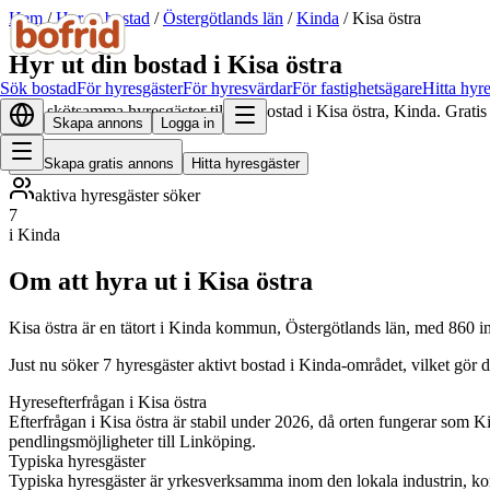
Hem
/
Hyr ut bostad
/
Östergötlands län
/
Kinda
/
Kisa östra
Hyr ut din bostad i Kisa östra
Sök bostad
För hyresgäster
För hyresvärdar
För fastighetsägare
Hitta hyr
Hitta skötsamma hyresgäster till din bostad i Kisa östra, Kinda. Grati
Skapa annons
Logga in
Skapa gratis annons
Hitta hyresgäster
aktiva hyresgäster söker
7
i Kinda
Om att hyra ut i Kisa östra
Kisa östra är en tätort i Kinda kommun, Östergötlands län, med 860 i
Just nu söker 7 hyresgäster aktivt bostad i Kinda-området, vilket gör 
Hyresefterfrågan i Kisa östra
Efterfrågan i Kisa östra är stabil under 2026, då orten fungerar som K
pendlingsmöjligheter till Linköping.
Typiska hyresgäster
Typiska hyresgäster är yrkesverksamma inom den lokala industrin, komm