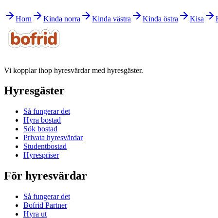
Horn
Kinda norra
Kinda västra
Kinda östra
Kisa
Vi kopplar ihop hyresvärdar med hyresgäster.
Hyresgäster
Så fungerar det
Hyra bostad
Sök bostad
Privata hyresvärdar
Studentbostad
Hyrespriser
För hyresvärdar
Så fungerar det
Bofrid Partner
Hyra ut