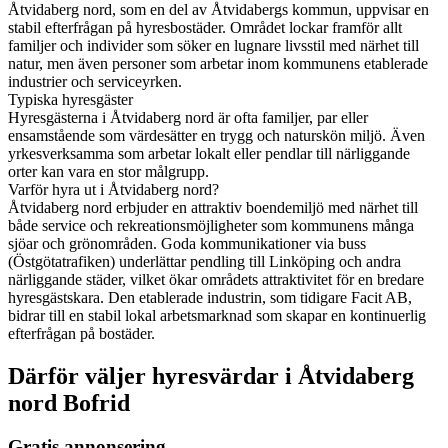
Åtvidaberg nord, som en del av Åtvidabergs kommun, uppvisar en
stabil efterfrågan på hyresbostäder. Området lockar framför allt
familjer och individer som söker en lugnare livsstil med närhet till
natur, men även personer som arbetar inom kommunens etablerade
industrier och serviceyrken.
Typiska hyresgäster
Hyresgästerna i Åtvidaberg nord är ofta familjer, par eller
ensamstående som värdesätter en trygg och naturskön miljö. Även
yrkesverksamma som arbetar lokalt eller pendlar till närliggande
orter kan vara en stor målgrupp.
Varför hyra ut i Åtvidaberg nord?
Åtvidaberg nord erbjuder en attraktiv boendemiljö med närhet till
både service och rekreationsmöjligheter som kommunens många
sjöar och grönområden. Goda kommunikationer via buss
(Östgötatrafiken) underlättar pendling till Linköping och andra
närliggande städer, vilket ökar områdets attraktivitet för en bredare
hyresgästskara. Den etablerade industrin, som tidigare Facit AB,
bidrar till en stabil lokal arbetsmarknad som skapar en kontinuerlig
efterfrågan på bostäder.
Därför väljer hyresvärdar i Åtvidaberg
nord Bofrid
Gratis annonsering