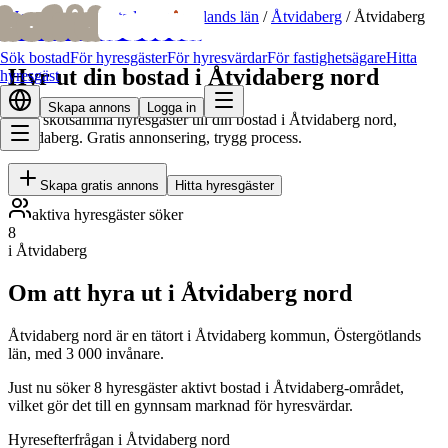
bofrid
bofrid
Hem
/
Hyr ut bostad
/
Östergötlands län
/
Åtvidaberg
/
Åtvidaberg
nord
Sök bostad
För hyresgäster
För hyresvärdar
För fastighetsägare
Hitta
Hyr ut din bostad i Åtvidaberg nord
hyresgäst
Skapa annons
Logga in
Hitta skötsamma hyresgäster till din bostad i Åtvidaberg nord,
Åtvidaberg. Gratis annonsering, trygg process.
Skapa gratis annons
Hitta hyresgäster
aktiva hyresgäster söker
8
i Åtvidaberg
Om att hyra ut i Åtvidaberg nord
Åtvidaberg nord är en tätort i Åtvidaberg kommun, Östergötlands
län, med 3 000 invånare.
Just nu söker 8 hyresgäster aktivt bostad i Åtvidaberg-området,
vilket gör det till en gynnsam marknad för hyresvärdar.
Hyresefterfrågan i Åtvidaberg nord