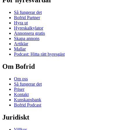
För hyresvärdar
Så fungerar det
Bofrid Partner
Hyra ut
Hyreskalkylator
Annonsera gratis
Skapa annons
Artiklar
Mallar
Podcast: Hitta rätt hyresgäst
Om Bofrid
Om oss
Så fungerar det
Priser
Kontakt
Kunskapsbank
Bofrid Podcast
Juridiskt
Villkor