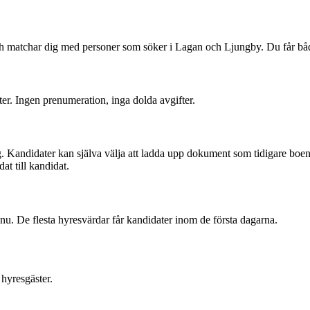
och matchar dig med personer som söker i Lagan och Ljungby. Du får b
ter. Ingen prenumeration, inga dolda avgifter.
. Kandidater kan själva välja att ladda upp dokument som tidigare boend
at till kandidat.
nu. De flesta hyresvärdar får kandidater inom de första dagarna.
hyresgäster.