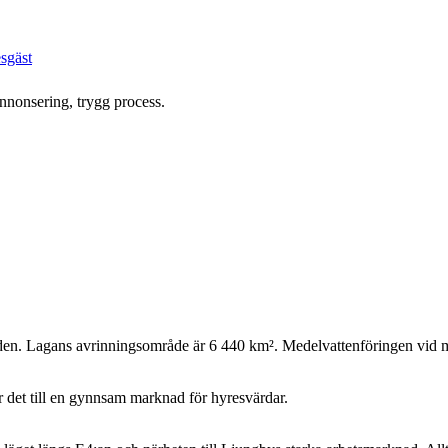
esgäst
annonsering, trygg process.
löden. Lagans avrinningsområde är 6 440 km². Medelvattenföringen vid 
r det till en gynnsam marknad för hyresvärdar.