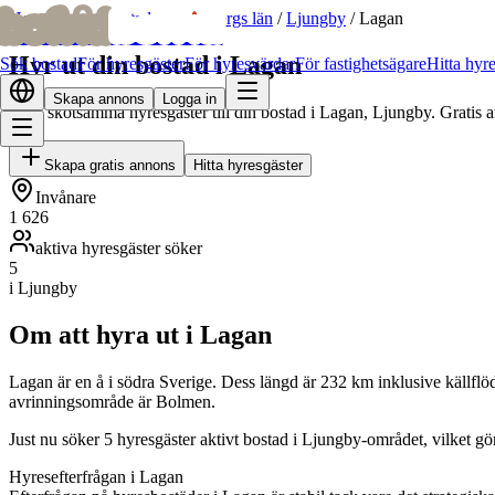
bofrid
bofrid
Hem
/
Hyr ut bostad
/
Kronobergs län
/
Ljungby
/
Lagan
Hyr ut din bostad i Lagan
Sök bostad
För hyresgäster
För hyresvärdar
För fastighetsägare
Hitta hyr
Skapa annons
Logga in
Hitta skötsamma hyresgäster till din bostad i Lagan, Ljungby. Gratis 
Skapa gratis annons
Hitta hyresgäster
Invånare
1 626
aktiva hyresgäster söker
5
i Ljungby
Om att hyra ut i Lagan
Lagan är en å i södra Sverige. Dess längd är 232 km inklusive källf
avrinningsområde är Bolmen.
Just nu söker 5 hyresgäster aktivt bostad i Ljungby-området, vilket gö
Hyresefterfrågan i Lagan