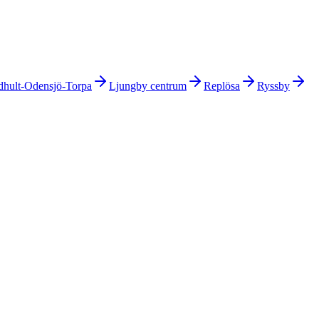
dhult-Odensjö-Torpa
Ljungby centrum
Replösa
Ryssby