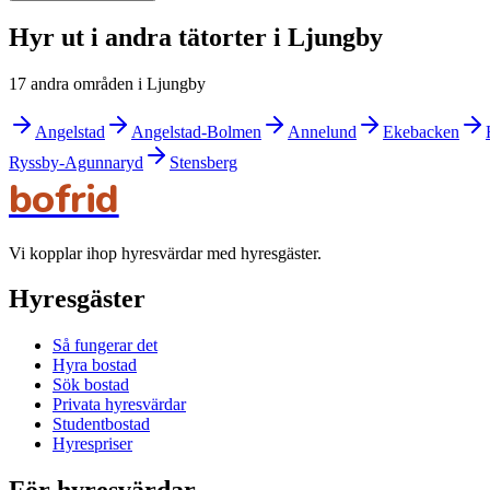
Hyr ut i andra tätorter i Ljungby
17 andra områden i Ljungby
Angelstad
Angelstad-Bolmen
Annelund
Ekebacken
Ryssby-Agunnaryd
Stensberg
bofrid
Vi kopplar ihop hyresvärdar med hyresgäster.
Hyresgäster
Så fungerar det
Hyra bostad
Sök bostad
Privata hyresvärdar
Studentbostad
Hyrespriser