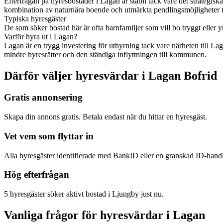
Efterfrågan på hyresbostäder i Lagan är stabil tack vare det strategiska
kombination av naturnära boende och utmärkta pendlingsmöjligheter til
Typiska hyresgäster
De som söker bostad här är ofta barnfamiljer som vill bo tryggt elle
Varför hyra ut i Lagan?
Lagan är en trygg investering för uthyrning tack vare närheten till La
mindre hyresrätter och den ständiga inflyttningen till kommunen.
Därför väljer hyresvärdar i Lagan Bofrid
Gratis annonsering
Skapa din annons gratis. Betala endast när du hittar en hyresgäst.
Vet vem som flyttar in
Alla hyresgäster identifierade med BankID eller en granskad ID-hand
Hög efterfrågan
5 hyresgäster söker aktivt bostad i Ljungby just nu.
Vanliga frågor för hyresvärdar i Lagan