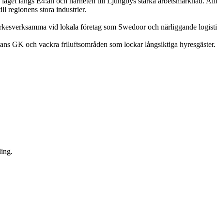
 läget längs E4:an och närheten till Ljungbys starka arbetsmarknad. Allt 
l regionens stora industrier.
r yrkesverksamma vid lokala företag som Swedoor och närliggande logist
gans GK och vackra friluftsområden som lockar långsiktiga hyresgäster. 
ling.