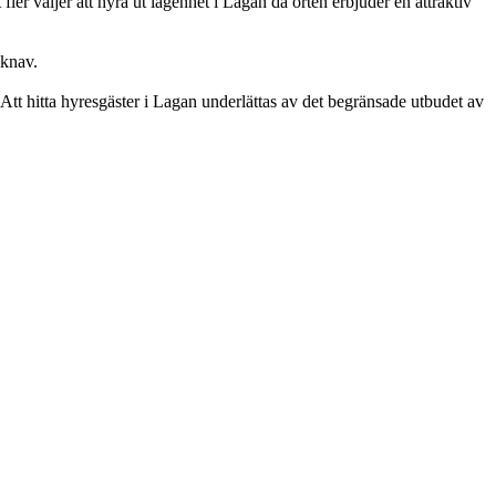
fler väljer att hyra ut lägenhet i Lagan då orten erbjuder en attraktiv
iknav.
Att hitta hyresgäster i Lagan underlättas av det begränsade utbudet av