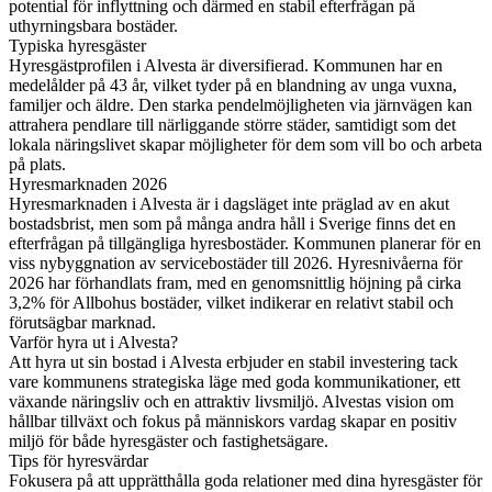
potential för inflyttning och därmed en stabil efterfrågan på
uthyrningsbara bostäder.
Typiska hyresgäster
Hyresgästprofilen i Alvesta är diversifierad. Kommunen har en
medelålder på 43 år, vilket tyder på en blandning av unga vuxna,
familjer och äldre. Den starka pendelmöjligheten via järnvägen kan
attrahera pendlare till närliggande större städer, samtidigt som det
lokala näringslivet skapar möjligheter för dem som vill bo och arbeta
på plats.
Hyresmarknaden 2026
Hyresmarknaden i Alvesta är i dagsläget inte präglad av en akut
bostadsbrist, men som på många andra håll i Sverige finns det en
efterfrågan på tillgängliga hyresbostäder. Kommunen planerar för en
viss nybyggnation av servicebostäder till 2026. Hyresnivåerna för
2026 har förhandlats fram, med en genomsnittlig höjning på cirka
3,2% för Allbohus bostäder, vilket indikerar en relativt stabil och
förutsägbar marknad.
Varför hyra ut i Alvesta?
Att hyra ut sin bostad i Alvesta erbjuder en stabil investering tack
vare kommunens strategiska läge med goda kommunikationer, ett
växande näringsliv och en attraktiv livsmiljö. Alvestas vision om
hållbar tillväxt och fokus på människors vardag skapar en positiv
miljö för både hyresgäster och fastighetsägare.
Tips för hyresvärdar
Fokusera på att upprätthålla goda relationer med dina hyresgäster för