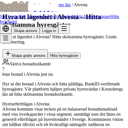
bofrid
bofrid
Hem
/
Hyr ut bostad
/
Kronobergs län
/
Alvesta
Hyra ut lägenhet i Alvesta – Hitta
Sök bostad
För hyresgäster
För hyresvärdar
För fastighetsägare
Hitta
hyresgäst
skötsamma hyresgäster
Skapa annons
Logga in
Hyra ut lägenhet i Alvesta? Hitta skötsamma hyresgäster. Gratis
annonsering.
Skapa gratis annons
Hitta hyresgäster
Aktiva bostadssökande
7
letar bostad i Alvesta just nu
Hyr ut din bostad i Alvesta och hitta pålitliga, BankID-verifierade
hyresgäster. Vår plattform hjälper privata hyresvärdar i Kronobergs
län att hitta skötsamma bostadssökande.
Hyresefterfrågan i Alvesta
Alvesta kommun visar tecken på en balanserad bostadsmarknad
med viss överkapacitet i vissa segment, samtidigt som det finns en
generell efterfrågan på hyresbostäder i Sverige. Kommunens vision
om hållbar tillväxt och ett livskraftigt näringsliv indikerar en