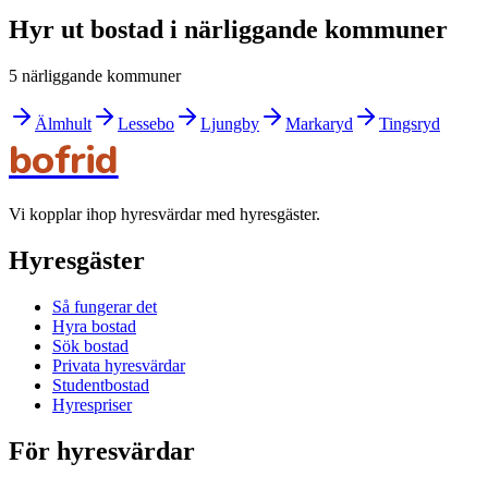
Hyr ut bostad i närliggande kommuner
5 närliggande kommuner
Älmhult
Lessebo
Ljungby
Markaryd
Tingsryd
bofrid
Vi kopplar ihop hyresvärdar med hyresgäster.
Hyresgäster
Så fungerar det
Hyra bostad
Sök bostad
Privata hyresvärdar
Studentbostad
Hyrespriser
För hyresvärdar