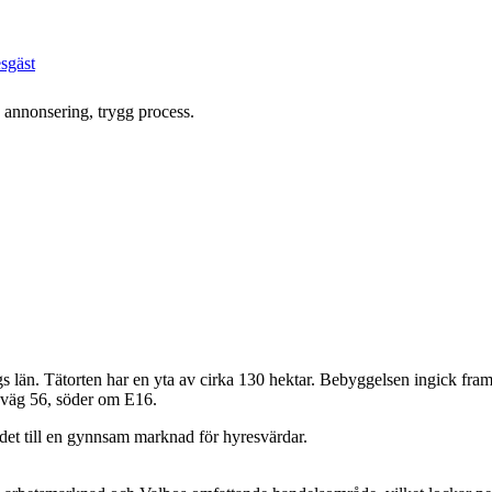
esgäst
s annonsering, trygg process.
n. Tätorten har en yta av cirka 130 hektar. Bebyggelsen ingick fram till
sväg 56, söder om E16.
 det till en gynnsam marknad för hyresvärdar.