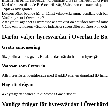
Efterfrågan på hyresbostäder i Överhärde drivs av närheten till Gävl
Med närheten till både E16 och riksväg 56 är orten en strategisk pun
Typiska hyresgäster
De som söker boende här är främst yrkesverksamma pendlare och barnfa
Varför hyra ut i Överhärde?
Att hyra ut lägenhet i Överhärde är attraktivt då det råder brist på min
Gävle och regionens växande industrier säkerställer en långsiktig och
Därför väljer hyresvärdar i Överhärde Bo
Gratis annonsering
Skapa din annons gratis. Betala endast när du hittar en hyresgäst.
Vet vem som flyttar in
Alla hyresgäster identifierade med BankID eller en granskad ID-hand
Hög efterfrågan
45 hyresgäster söker aktivt bostad i Gävle just nu.
Vanliga frågor för hyresvärdar i Överhär