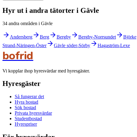
Hyr ut i andra tätorter i Gävle
34 andra områden i Gävle
Andersberg
Berg
Bergby
Bergby-Norrsundet
Björke
Strand-Näringen-Öster
Gävle söder-Sörby
Hagaström-Lexe
bofrid
Vi kopplar ihop hyresvärdar med hyresgäster.
Hyresgäster
Så fungerar det
Hyra bostad
Sök bostad
Privata hyresvärdar
Studentbostad
Hyrespriser