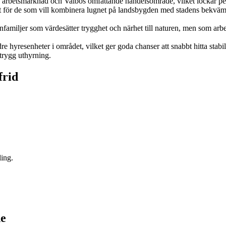
es arbetsmarknad och Valbos omfattande handelsområde, vilket lockar p
kt för de som vill kombinera lugnet på landsbygden med stadens bekväml
miljer som värdesätter trygghet och närhet till naturen, men som arbe
dre hyresenheter i området, vilket ger goda chanser att snabbt hitta stab
 trygg uthyrning.
frid
ling.
de