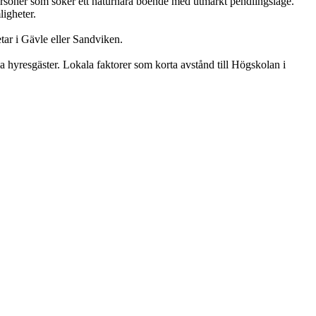
ersoner som söker ett naturnära boende med utmärkt pendlingsläge.
igheter.
tar i Gävle eller Sandviken.
ila hyresgäster. Lokala faktorer som korta avstånd till Högskolan i