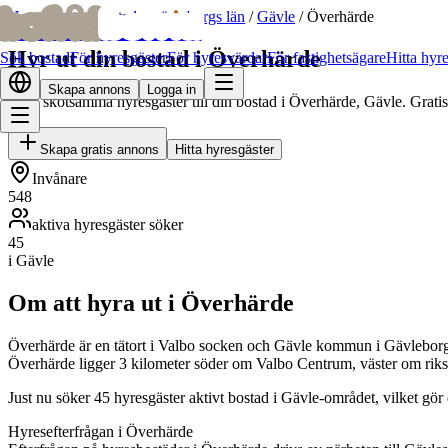
bofrid
bofrid
Hem
/
Hyr ut bostad
/
Gävleborgs län
/
Gävle
/
Överhärde
Hyr ut din bostad i Överhärde
Sök bostad
För hyresgäster
För hyresvärdar
För fastighetsägare
Hitta hyr
Skapa annons
Logga in
Hitta skötsamma hyresgäster till din bostad i Överhärde, Gävle. Grati
Skapa gratis annons
Hitta hyresgäster
Invånare
548
aktiva hyresgäster söker
45
i Gävle
Om att hyra ut i Överhärde
Överhärde är en tätort i Valbo socken och Gävle kommun i Gävleborgs lä
Överhärde ligger 3 kilometer söder om Valbo Centrum, väster om rik
Just nu söker 45 hyresgäster aktivt bostad i Gävle-området, vilket gör
Hyresefterfrågan i Överhärde