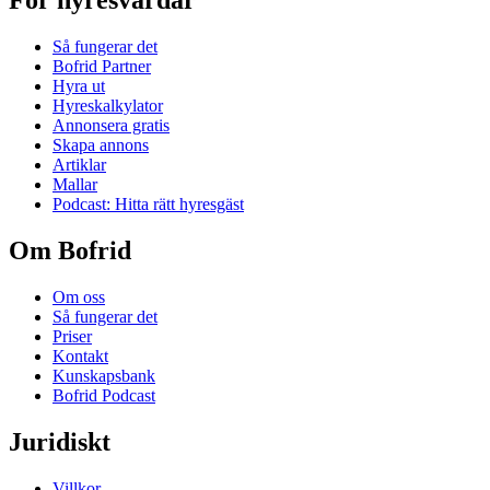
För hyresvärdar
Så fungerar det
Bofrid Partner
Hyra ut
Hyreskalkylator
Annonsera gratis
Skapa annons
Artiklar
Mallar
Podcast: Hitta rätt hyresgäst
Om Bofrid
Om oss
Så fungerar det
Priser
Kontakt
Kunskapsbank
Bofrid Podcast
Juridiskt
Villkor