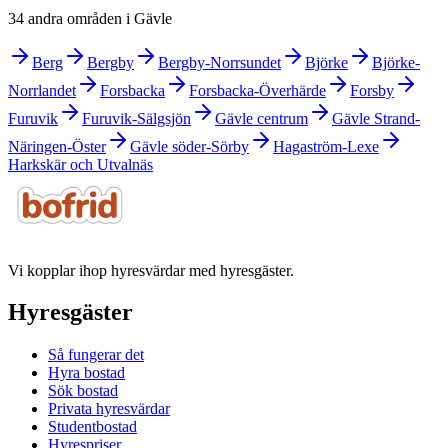
34 andra områden i Gävle
Berg
Bergby
Bergby-Norrsundet
Björke
Björke-
Norrlandet
Forsbacka
Forsbacka-Överhärde
Forsby
Furuvik
Furuvik-Sälgsjön
Gävle centrum
Gävle Strand-
Näringen-Öster
Gävle söder-Sörby
Hagaström-Lexe
Harkskär och Utvalnäs
Vi kopplar ihop hyresvärdar med hyresgäster.
Hyresgäster
Så fungerar det
Hyra bostad
Sök bostad
Privata hyresvärdar
Studentbostad
Hyrespriser