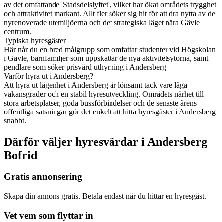
av det omfattande 'Stadsdelslyftet', vilket har ökat områdets trygghet
och attraktivitet markant. Allt fler söker sig hit för att dra nytta av de
nyrenoverade utemiljöerna och det strategiska läget nära Gävle
centrum.
Typiska hyresgäster
Här når du en bred målgrupp som omfattar studenter vid Högskolan
i Gävle, barnfamiljer som uppskattar de nya aktivitetsytorna, samt
pendlare som söker prisvärd uthyrning i Andersberg.
Varför hyra ut i Andersberg?
Att hyra ut lägenhet i Andersberg är lönsamt tack vare låga
vakansgrader och en stabil hyresutveckling. Områdets närhet till
stora arbetsplatser, goda bussförbindelser och de senaste årens
offentliga satsningar gör det enkelt att hitta hyresgäster i Andersberg
snabbt.
Därför väljer hyresvärdar i Andersberg
Bofrid
Gratis annonsering
Skapa din annons gratis. Betala endast när du hittar en hyresgäst.
Vet vem som flyttar in