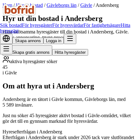
Hem
/
Hyr ut bostad
/
Gävleborgs län
/
Gävle
/
Andersberg
Hyr ut din bostad i Andersberg
Sök bostad
För hyresgäster
För hyresvärdar
För fastighetsägare
Hitta
hyresgäst
Hitta skötsamma hyresgäster till din bostad i Andersberg, Gävle.
Gratis annonsering, trygg process.
Skapa annons
Logga in
Skapa gratis annons
Hitta hyresgäster
aktiva hyresgäster söker
45
i Gävle
Om att hyra ut i Andersberg
Andersberg är en tätort i Gävle kommun, Gävleborgs län, med
5 589 invånare.
Just nu söker 45 hyresgäster aktivt bostad i Gävle-området, vilket
gör det till en gynnsam marknad för hyresvärdar.
Hyresefterfrågan i Andersberg
Efterfrågan i Andersberg är stark under 2026 tack vare slutförandet