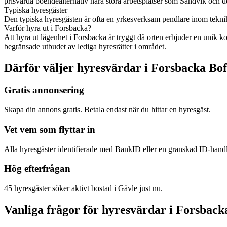
prisvärda boendealternativ nära stora arbetsplatser som Sandvik och 
Typiska hyresgäster
Den typiska hyresgästen är ofta en yrkesverksam pendlare inom teknik-
Varför hyra ut i Forsbacka?
Att hyra ut lägenhet i Forsbacka är tryggt då orten erbjuder en unik 
begränsade utbudet av lediga hyresrätter i området.
Därför väljer hyresvärdar i Forsbacka Bof
Gratis annonsering
Skapa din annons gratis. Betala endast när du hittar en hyresgäst.
Vet vem som flyttar in
Alla hyresgäster identifierade med BankID eller en granskad ID-hand
Hög efterfrågan
45 hyresgäster söker aktivt bostad i Gävle just nu.
Vanliga frågor för hyresvärdar i Forsback