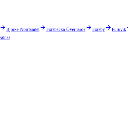
Björke-Norrlandet
Forsbacka-Överhärde
Forsby
Furuvik
valnäs