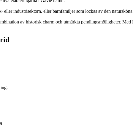
de nya etableringarna i Gävle hamn.
 eller industrisektorn, eller barnfamiljer som lockas av den natursköna
kombination av historisk charm och utmärkta pendlingsmöjligheter. Med B
rid
ling.
a