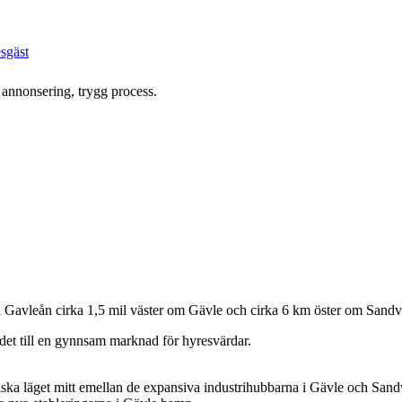
esgäst
 annonsering, trygg process.
 i Gavleån cirka 1,5 mil väster om Gävle och cirka 6 km öster om Sandv
 det till en gynnsam marknad för hyresvärdar.
giska läget mitt emellan de expansiva industrihubbarna i Gävle och Sandv