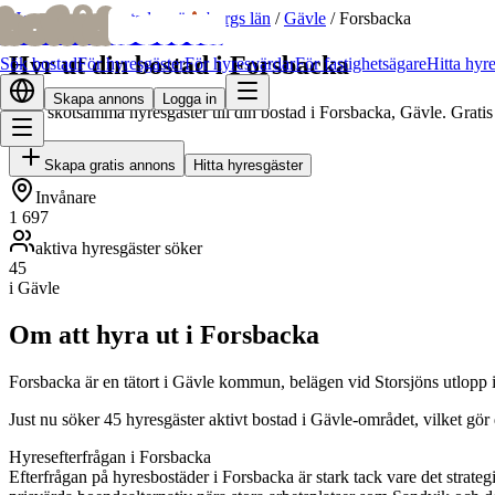
bofrid
bofrid
Hem
/
Hyr ut bostad
/
Gävleborgs län
/
Gävle
/
Forsbacka
Hyr ut din bostad i Forsbacka
Sök bostad
För hyresgäster
För hyresvärdar
För fastighetsägare
Hitta hyr
Skapa annons
Logga in
Hitta skötsamma hyresgäster till din bostad i Forsbacka, Gävle. Gratis
Skapa gratis annons
Hitta hyresgäster
Invånare
1 697
aktiva hyresgäster söker
45
i Gävle
Om att hyra ut i Forsbacka
Forsbacka är en tätort i Gävle kommun, belägen vid Storsjöns utlopp
Just nu söker 45 hyresgäster aktivt bostad i Gävle-området, vilket gör
Hyresefterfrågan i Forsbacka
Efterfrågan på hyresbostäder i Forsbacka är stark tack vare det strate