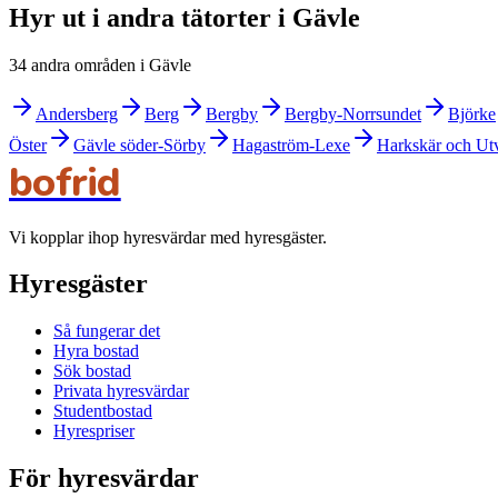
Hyr ut i andra tätorter i Gävle
34 andra områden i Gävle
Andersberg
Berg
Bergby
Bergby-Norrsundet
Björke
Öster
Gävle söder-Sörby
Hagaström-Lexe
Harkskär och Ut
bofrid
Vi kopplar ihop hyresvärdar med hyresgäster.
Hyresgäster
Så fungerar det
Hyra bostad
Sök bostad
Privata hyresvärdar
Studentbostad
Hyrespriser
För hyresvärdar