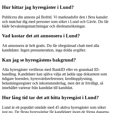
Hur hittar jag hyresgäster i Lund?
Publicera din annons på Bofrid. Vi marknadsför den i flera kanaler
och matchar dig med personer som söker i Lund och Gävle. Du får
både bevakningsmatchningar och direktansökningar.
Vad kostar det att annonsera i Lund?
Att annonsera är helt gratis. Du får obegränsad chatt med alla
kandidater. Ingen prenumeration, inga dolda avgifter.
Kan jag se hyresgästens bakgrund?
Alla hyresgäster verifieras med BankID eller en granskad ID-
handling. Kandidater kan själva välja att ladda upp dokument som
tidigare boenden, hyresvärdsreferenser, kreditupplysning,
belastningsregister och inkomstunderlag, men det är frivilligt, så
innehållet varierar från kandidat till kandidat.
Hur lång tid tar det att hitta hyresgäst i Lund?
Lund är ett populärt område med 45 aktiva hyresgäster som söker
just nu. De flesta hyresvärdar får kandidater inom de första dagarna.