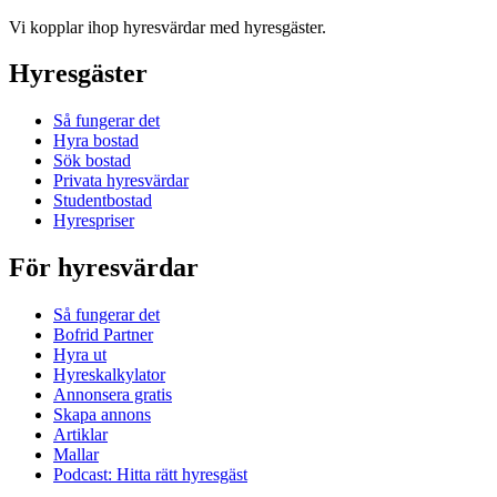
Vi kopplar ihop hyresvärdar med hyresgäster.
Hyresgäster
Så fungerar det
Hyra bostad
Sök bostad
Privata hyresvärdar
Studentbostad
Hyrespriser
För hyresvärdar
Så fungerar det
Bofrid Partner
Hyra ut
Hyreskalkylator
Annonsera gratis
Skapa annons
Artiklar
Mallar
Podcast: Hitta rätt hyresgäst