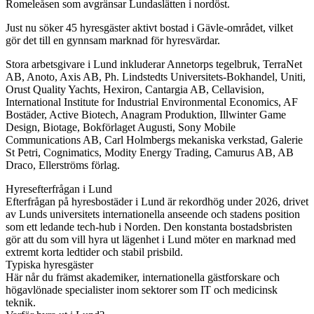
Romeleåsen som avgränsar Lundaslätten i nordöst.
Just nu söker 45 hyresgäster aktivt bostad i Gävle-området, vilket
gör det till en gynnsam marknad för hyresvärdar.
Stora arbetsgivare i Lund inkluderar Annetorps tegelbruk, TerraNet
AB, Anoto, Axis AB, Ph. Lindstedts Universitets-Bokhandel, Uniti,
Orust Quality Yachts, Hexiron, Cantargia AB, Cellavision,
International Institute for Industrial Environmental Economics, AF
Bostäder, Active Biotech, Anagram Produktion, Illwinter Game
Design, Biotage, Bokförlaget Augusti, Sony Mobile
Communications AB, Carl Holmbergs mekaniska verkstad, Galerie
St Petri, Cognimatics, Modity Energy Trading, Camurus AB, AB
Draco, Ellerströms förlag.
Hyresefterfrågan i Lund
Efterfrågan på hyresbostäder i Lund är rekordhög under 2026, drivet
av Lunds universitets internationella anseende och stadens position
som ett ledande tech-hub i Norden. Den konstanta bostadsbristen
gör att du som vill hyra ut lägenhet i Lund möter en marknad med
extremt korta ledtider och stabil prisbild.
Typiska hyresgäster
Här når du främst akademiker, internationella gästforskare och
högavlönade specialister inom sektorer som IT och medicinsk
teknik.