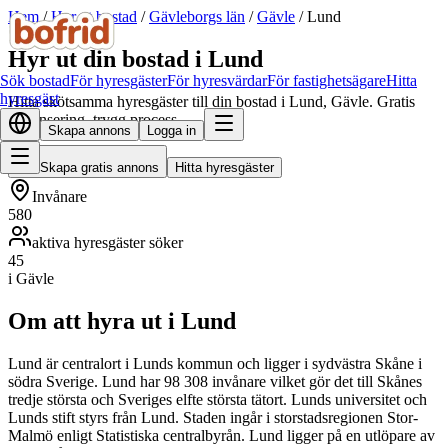
Hem
/
Hyr ut bostad
/
Gävleborgs län
/
Gävle
/
Lund
Hyr ut din bostad i Lund
Sök bostad
För hyresgäster
För hyresvärdar
För fastighetsägare
Hitta
hyresgäst
Hitta skötsamma hyresgäster till din bostad i Lund, Gävle. Gratis
annonsering, trygg process.
Skapa annons
Logga in
Skapa gratis annons
Hitta hyresgäster
Invånare
580
aktiva hyresgäster söker
45
i Gävle
Om att hyra ut i Lund
Lund är centralort i Lunds kommun och ligger i sydvästra Skåne i
södra Sverige. Lund har 98 308 invånare vilket gör det till Skånes
tredje största och Sveriges elfte största tätort. Lunds universitet och
Lunds stift styrs från Lund. Staden ingår i storstadsregionen Stor-
Malmö enligt Statistiska centralbyrån. Lund ligger på en utlöpare av