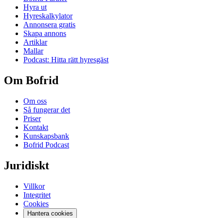
Hyra ut
Hyreskalkylator
Annonsera gratis
Skapa annons
Artiklar
Mallar
Podcast: Hitta rätt hyresgäst
Om Bofrid
Om oss
Så fungerar det
Priser
Kontakt
Kunskapsbank
Bofrid Podcast
Juridiskt
Villkor
Integritet
Cookies
Hantera cookies