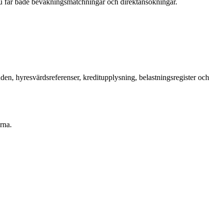
u får både bevakningsmatchningar och direktansökningar.
en, hyresvärdsreferenser, kreditupplysning, belastningsregister och
rna.