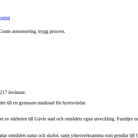
esgäst
Gratis annonsering, trygg process.
217 invånare.
 det till en gynnsam marknad för hyresvärdar.
et av närheten till Gävle stad och områdets egna utveckling. Familjer o
ttar områdets natur och skolor, samt yrkesverksamma som pendlar till G