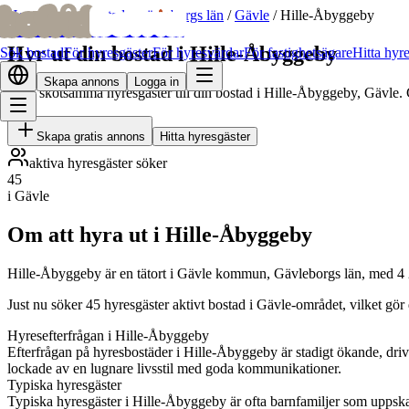
bofrid
bofrid
Hem
/
Hyr ut bostad
/
Gävleborgs län
/
Gävle
/
Hille-Åbyggeby
Hyr ut din bostad i Hille-Åbyggeby
Sök bostad
För hyresgäster
För hyresvärdar
För fastighetsägare
Hitta hyr
Skapa annons
Logga in
Hitta skötsamma hyresgäster till din bostad i Hille-Åbyggeby, Gävle. 
Skapa gratis annons
Hitta hyresgäster
aktiva hyresgäster söker
45
i Gävle
Om att hyra ut i Hille-Åbyggeby
Hille-Åbyggeby är en tätort i Gävle kommun, Gävleborgs län, med 4 
Just nu söker 45 hyresgäster aktivt bostad i Gävle-området, vilket gör
Hyresefterfrågan i Hille-Åbyggeby
Efterfrågan på hyresbostäder i Hille-Åbyggeby är stadigt ökande, driv
lockade av en lugnare livsstil med goda kommunikationer.
Typiska hyresgäster
Typiska hyresgäster i Hille-Åbyggeby är ofta barnfamiljer som uppska