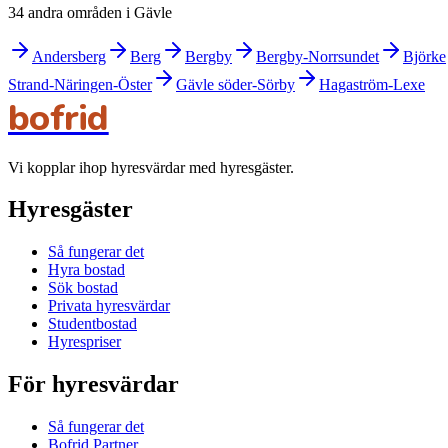
34 andra områden i Gävle
Andersberg
Berg
Bergby
Bergby-Norrsundet
Björke
Strand-Näringen-Öster
Gävle söder-Sörby
Hagaström-Lexe
bofrid
Vi kopplar ihop hyresvärdar med hyresgäster.
Hyresgäster
Så fungerar det
Hyra bostad
Sök bostad
Privata hyresvärdar
Studentbostad
Hyrespriser
För hyresvärdar
Så fungerar det
Bofrid Partner