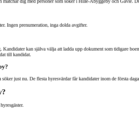
 och matchar dig med personer som söker i Hille-Åbyggeby och Gävle. D
ter. Ingen prenumeration, inga dolda avgifter.
. Kandidater kan själva välja att ladda upp dokument som tidigare boend
at till kandidat.
eby?
söker just nu. De flesta hyresvärdar får kandidater inom de första daga
y?
hyresgäster.