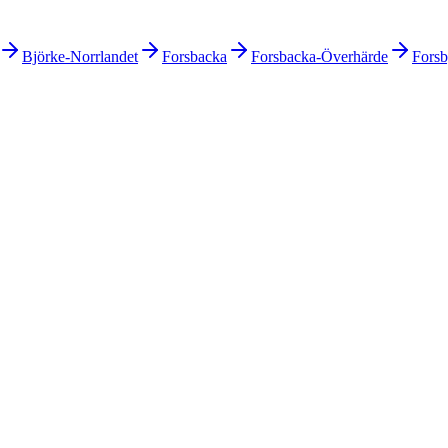
Björke-Norrlandet
Forsbacka
Forsbacka-Överhärde
Fors