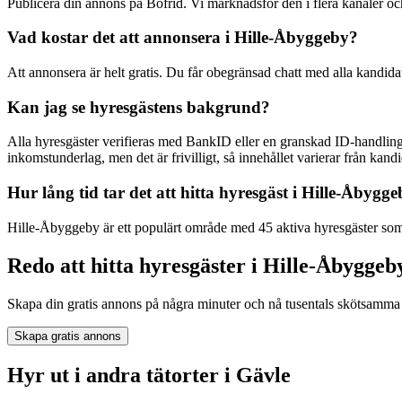
Publicera din annons på Bofrid. Vi marknadsför den i flera kanaler
Vad kostar det att annonsera i Hille-Åbyggeby?
Att annonsera är helt gratis. Du får obegränsad chatt med alla kandida
Kan jag se hyresgästens bakgrund?
Alla hyresgäster verifieras med BankID eller en granskad ID-handling
inkomstunderlag, men det är frivilligt, så innehållet varierar från kandid
Hur lång tid tar det att hitta hyresgäst i Hille-Åbygg
Hille-Åbyggeby är ett populärt område med 45 aktiva hyresgäster som 
Redo att hitta hyresgäster i Hille-Åbyggeb
Skapa din gratis annons på några minuter och nå tusentals skötsamma 
Skapa gratis annons
Hyr ut i andra tätorter i Gävle