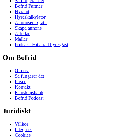
Så fungerar det
Bofrid Partner
Hyra ut
Hyreskalkylator
Annonsera gratis
Skapa annons
Artiklar
Mallar
Podcast: Hitta rätt hyresgäst
Om Bofrid
Om oss
Så fungerar det
Priser
Kontakt
Kunskapsbank
Bofrid Podcast
Juridiskt
Villkor
Integritet
Cookies