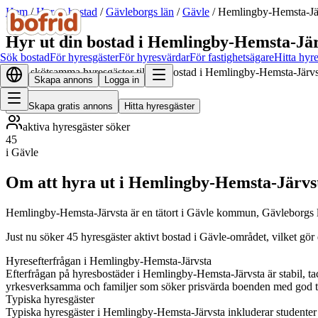
Hem
/
Hyr ut bostad
/
Gävleborgs län
/
Gävle
/
Hemlingby-Hemsta-Jä
Hyr ut din bostad i Hemlingby-Hemsta-Jä
Sök bostad
För hyresgäster
För hyresvärdar
För fastighetsägare
Hitta hyr
Hitta skötsamma hyresgäster till din bostad i Hemlingby-Hemsta-Järvs
Skapa annons
Logga in
Skapa gratis annons
Hitta hyresgäster
aktiva hyresgäster söker
45
i Gävle
Om att hyra ut i Hemlingby-Hemsta-Järvs
Hemlingby-Hemsta-Järvsta är en tätort i Gävle kommun, Gävleborgs 
Just nu söker 45 hyresgäster aktivt bostad i Gävle-området, vilket gör
Hyresefterfrågan i Hemlingby-Hemsta-Järvsta
Efterfrågan på hyresbostäder i Hemlingby-Hemsta-Järvsta är stabil, t
yrkesverksamma och familjer som söker prisvärda boenden med god ti
Typiska hyresgäster
Typiska hyresgäster i Hemlingby-Hemsta-Järvsta inkluderar studenter v