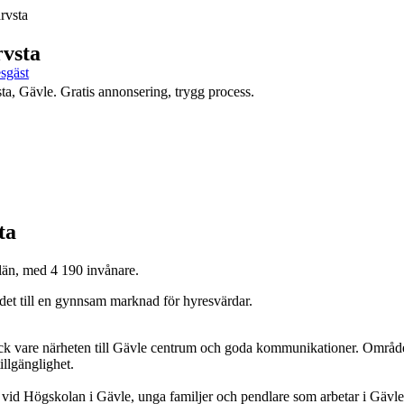
rvsta
rvsta
esgäst
ta, Gävle. Gratis annonsering, trygg process.
ta
län, med 4 190 invånare.
 det till en gynnsam marknad för hyresvärdar.
ack vare närheten till Gävle centrum och goda kommunikationer. Området
llgänglighet.
id Högskolan i Gävle, unga familjer och pendlare som arbetar i Gävle e