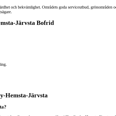
rdhet och bekvämlighet. Områdets goda serviceutbud, grönområden och n
tsägare.
msta-Järvsta Bofrid
ling.
by-Hemsta-Järvsta
ta?