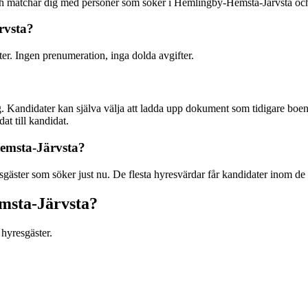
 och matchar dig med personer som söker i Hemlingby-Hemsta-Järvsta o
rvsta?
ter. Ingen prenumeration, inga dolda avgifter.
. Kandidater kan själva välja att ladda upp dokument som tidigare boend
at till kandidat.
Hemsta-Järvsta?
äster som söker just nu. De flesta hyresvärdar får kandidater inom de 
emsta-Järvsta?
hyresgäster.