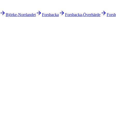
Björke-Norrlandet
Forsbacka
Forsbacka-Överhärde
Fors