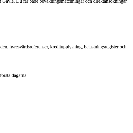
ch Gävle. Du får både bevakningsmatchningar och direktansökningar.
en, hyresvärdsreferenser, kreditupplysning, belastningsregister och
första dagarna.