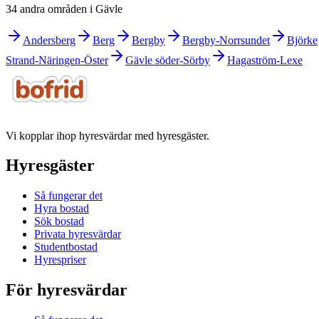
34 andra områden i Gävle
Andersberg
Berg
Bergby
Bergby-Norrsundet
Björke
Strand-Näringen-Öster
Gävle söder-Sörby
Hagaström-Lexe
Vi kopplar ihop hyresvärdar med hyresgäster.
Hyresgäster
Så fungerar det
Hyra bostad
Sök bostad
Privata hyresvärdar
Studentbostad
Hyrespriser
För hyresvärdar