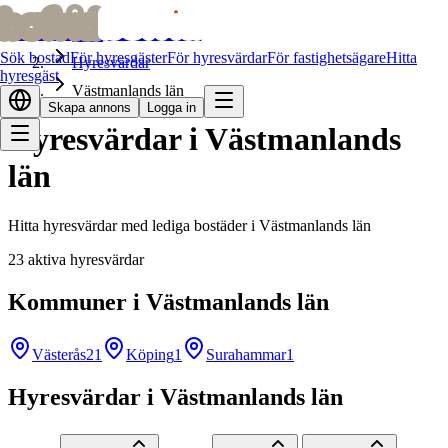
bofrid
bofrid
Hem
Sök bostad
För hyresgäster
För hyresvärdar
För fastighetsägare
Hitta
Hyresvärdar
hyresgäst
Västmanlands län
Skapa annons
Logga in
Hyresvärdar i Västmanlands
län
Hitta hyresvärdar med lediga bostäder i Västmanlands län
23 aktiva hyresvärdar
Kommuner i Västmanlands län
Västerås
21
Köping
1
Surahammar
1
Hyresvärdar i Västmanlands län