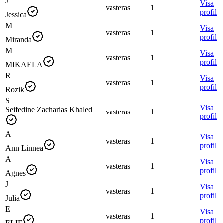
J
Visa
vasteras
1
profil
Jessica
M
Visa
vasteras
1
profil
Miranda
M
Visa
vasteras
1
profil
MIKAELA
R
Visa
vasteras
1
profil
Rozik
S
Visa
Seifedine Zacharias Khaled
vasteras
1
profil
A
Visa
vasteras
1
profil
Ann Linnea
A
Visa
vasteras
1
profil
Agnes
J
Visa
vasteras
1
profil
Julia
E
Visa
vasteras
1
profil
ELIE