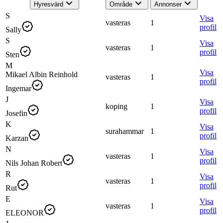
Hyresvärd
Område
Annonser
S
Visa
vasteras
1
profil
Sally
S
Visa
vasteras
1
profil
Sten
M
Visa
Mikael Albin Reinhold
vasteras
1
profil
Ingemar
J
Visa
koping
1
profil
Josefin
K
Visa
surahammar
1
profil
Karzan
N
Visa
vasteras
1
profil
Nils Johan Robert
R
Visa
vasteras
1
profil
Rut
E
Visa
vasteras
1
profil
ELEONOR