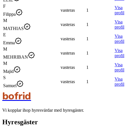
F
Visa
vasteras
1
profil
Filippa
M
Visa
vasteras
1
profil
MATHIAS
E
Visa
vasteras
1
profil
Emma
M
Visa
vasteras
1
profil
MEHRIBAN
M
Visa
vasteras
1
profil
Majid
S
Visa
vasteras
1
profil
Samuel
bofrid
Vi kopplar ihop hyresvärdar med hyresgäster.
Hyresgäster