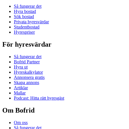
Så fungerar det
Hyra bostad
Sök bostad
Privata hyresvärdar
Studentbostad
Hyrespriser
För hyresvärdar
Så fungerar det
Bofrid Partner
Hyra ut
Hyreskalkylator
Annonsera gratis
Skapa annons
Artiklar
Mallar
Podcast: Hitta rätt hyresgäst
Om Bofrid
Om oss
Så fungerar det