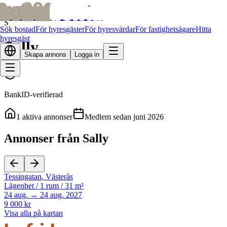
bofrid
bofrid
Alla hyresvärdar
S
Sök bostad
För hyresgäster
För hyresvärdar
För fastighetsägare
Hitta
hyresgäst
Sally
Skapa annons
Logga in
BankID-verifierad
1
aktiva annonser
Medlem sedan
juni 2026
Annonser från Sally
Tessingatan
,
Västerås
Lägenhet
/
1 rum
/
31 m²
24 aug. → 24 aug. 2027
9 000 kr
Visa alla på kartan