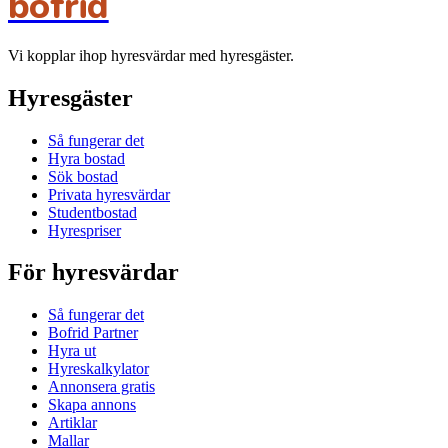
bofrid
Vi kopplar ihop hyresvärdar med hyresgäster.
Hyresgäster
Så fungerar det
Hyra bostad
Sök bostad
Privata hyresvärdar
Studentbostad
Hyrespriser
För hyresvärdar
Så fungerar det
Bofrid Partner
Hyra ut
Hyreskalkylator
Annonsera gratis
Skapa annons
Artiklar
Mallar