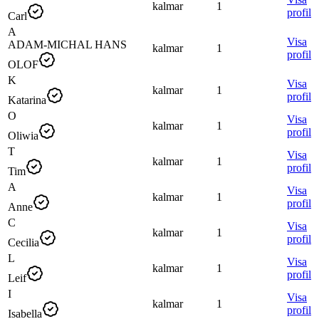
kalmar
1
profil
Carl
A
Visa
ADAM-MICHAL HANS
kalmar
1
profil
OLOF
K
Visa
kalmar
1
profil
Katarina
O
Visa
kalmar
1
profil
Oliwia
T
Visa
kalmar
1
profil
Tim
A
Visa
kalmar
1
profil
Anne
C
Visa
kalmar
1
profil
Cecilia
L
Visa
kalmar
1
profil
Leif
I
Visa
kalmar
1
profil
Isabella