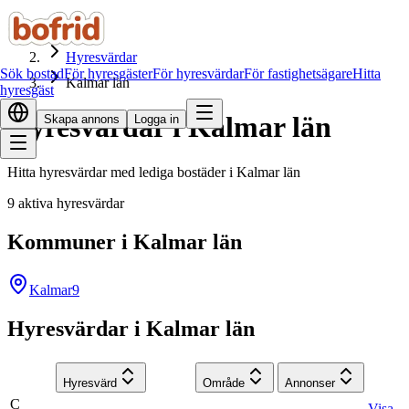
Hem
Hyresvärdar
Sök bostad
För hyresgäster
För hyresvärdar
För fastighetsägare
Hitta
Kalmar län
hyresgäst
Hyresvärdar i Kalmar län
Skapa annons
Logga in
Hitta hyresvärdar med lediga bostäder i Kalmar län
9 aktiva hyresvärdar
Kommuner i Kalmar län
Kalmar
9
Hyresvärdar i Kalmar län
Hyresvärd
Område
Annonser
C
Visa