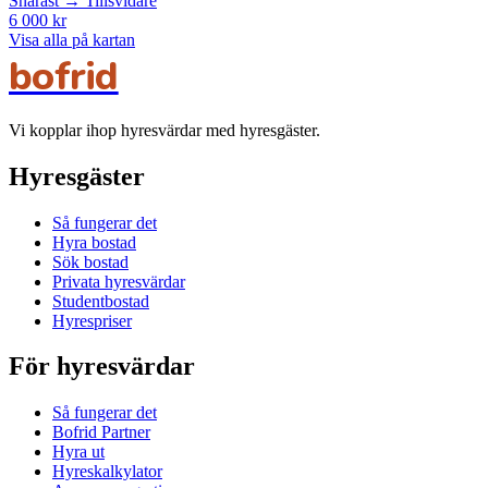
Snarast → Tillsvidare
6 000 kr
Visa alla på kartan
bofrid
Vi kopplar ihop hyresvärdar med hyresgäster.
Hyresgäster
Så fungerar det
Hyra bostad
Sök bostad
Privata hyresvärdar
Studentbostad
Hyrespriser
För hyresvärdar
Så fungerar det
Bofrid Partner
Hyra ut
Hyreskalkylator