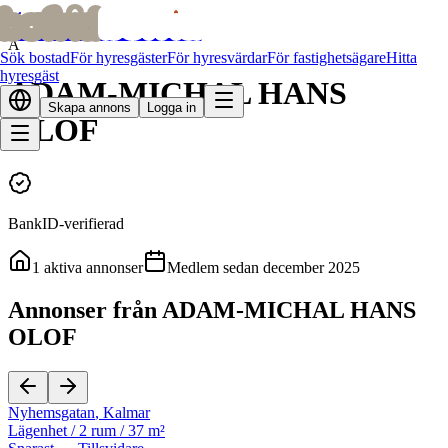
bofrid
bofrid
Alla hyresvärdar
A
Sök bostad
För hyresgäster
För hyresvärdar
För fastighetsägare
Hitta
hyresgäst
ADAM-MICHAL HANS
Skapa annons
Logga in
OLOF
BankID-verifierad
1
aktiva annonser
Medlem sedan
december 2025
Annonser från ADAM-MICHAL HANS
OLOF
Nyhemsgatan
,
Kalmar
Lägenhet
/
2 rum
/
37 m²