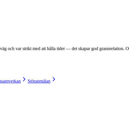
örväg och var strikt med att hålla tider — det skapar god grannrelation. Om 
nsamverkan
Störanmälan