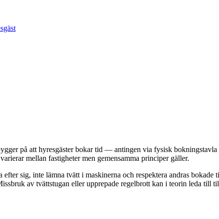
esgäst
gger på att hyresgäster bokar tid — antingen via fysisk bokningstavla e
 varierar mellan fastigheter men gemensamma principer gäller.
äda efter sig, inte lämna tvätt i maskinerna och respektera andras bokade 
sbruk av tvättstugan eller upprepade regelbrott kan i teorin leda till til