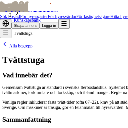
bofrid
bofrid
Hem
Sök bostad
För hyresgäster
För hyresvärdar
För fastighetsägare
Hitta hyr
Kunskapsbank
Skapa annons
Logga in
Tvättstuga
Alla begrepp
Tvättstuga
Vad innebär det?
Gemensam tvättstuga är standard i svenska flerbostadshus. Systemet by
tvättmaskiner, torktumlare och torkskåp, och ibland mangel. Reglerna
Vanliga regler inkluderar fasta tvätt-tider (ofta 07–22), krav på att st
Sverige. Om maskiner är trasiga, gör en felanmälan till hyresvärden. Mis
Sammanfattning