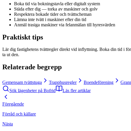
Boka tid via bokningstavla eller digitalt system
Städa efter dig — torka av maskiner och golv
Respektera bokade tider och tvättscheman
Lämna inte tvätt i maskiner efter din tid
Anmäl trasiga maskiner via felanmälan till hyresvärden
Praktiskt tips
Lär dig fastighetens tvättregler direkt vid inflyttning. Boka din tid i f
ta ut den.
Relaterade begrepp
Gemensam tvättstuga
Trapphusregler
Boendeförening
Gran
Sök lägenheter på Bofrid
Läs fler artiklar
Föregående
Förråd och källare
Nästa