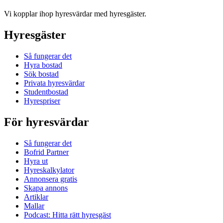
Vi kopplar ihop hyresvärdar med hyresgäster.
Hyresgäster
Så fungerar det
Hyra bostad
Sök bostad
Privata hyresvärdar
Studentbostad
Hyrespriser
För hyresvärdar
Så fungerar det
Bofrid Partner
Hyra ut
Hyreskalkylator
Annonsera gratis
Skapa annons
Artiklar
Mallar
Podcast: Hitta rätt hyresgäst