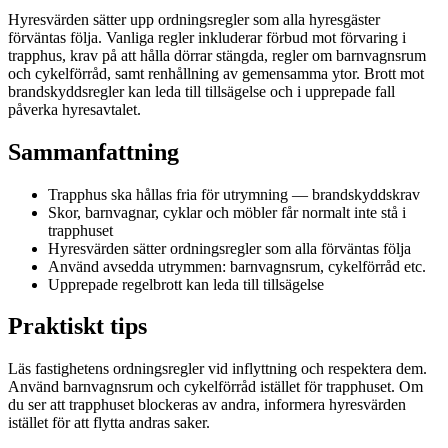
Hyresvärden sätter upp ordningsregler som alla hyresgäster
förväntas följa. Vanliga regler inkluderar förbud mot förvaring i
trapphus, krav på att hålla dörrar stängda, regler om barnvagnsrum
och cykelförråd, samt renhållning av gemensamma ytor. Brott mot
brandskyddsregler kan leda till tillsägelse och i upprepade fall
påverka hyresavtalet.
Sammanfattning
Trapphus ska hållas fria för utrymning — brandskyddskrav
Skor, barnvagnar, cyklar och möbler får normalt inte stå i
trapphuset
Hyresvärden sätter ordningsregler som alla förväntas följa
Använd avsedda utrymmen: barnvagnsrum, cykelförråd etc.
Upprepade regelbrott kan leda till tillsägelse
Praktiskt tips
Läs fastighetens ordningsregler vid inflyttning och respektera dem.
Använd barnvagnsrum och cykelförråd istället för trapphuset. Om
du ser att trapphuset blockeras av andra, informera hyresvärden
istället för att flytta andras saker.