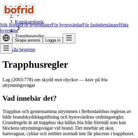
Hem
Kunskapsbank
Sök bostad
För hyresgäster
För hyresvärdar
För fastighetsägare
Hitta
hyresgäst
Trapphusregler
Skapa annons
Logga in
Alla begrepp
Trapphusregler
Lag (2003:778) om skydd mot olyckor — krav på fria
utrymningsvägar
Vad innebär det?
Trapphus och gemensamma utrymmen i flerbostadshus regleras av
både brandskyddslagstiftning och hyresvärdens ordningsregler.
Grundregeln är att trapphus ska hållas fria från föremål som kan
blockera utrymningsvägar vid brand. Det innebär att skor,
barnvagnar, cyklar och möbler normalt inte får placeras i trapphuset.