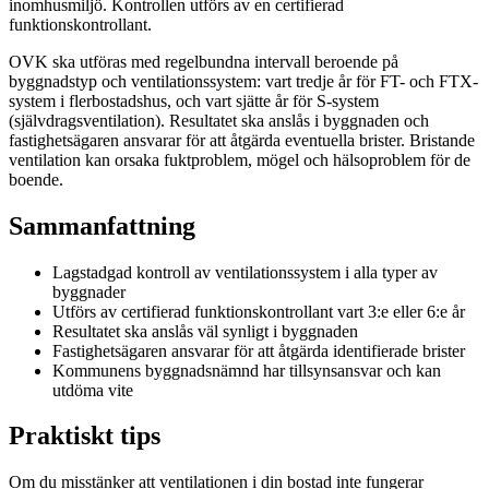
inomhusmiljö. Kontrollen utförs av en certifierad
funktionskontrollant.
OVK ska utföras med regelbundna intervall beroende på
byggnadstyp och ventilationssystem: vart tredje år för FT- och FTX-
system i flerbostadshus, och vart sjätte år för S-system
(självdragsventilation). Resultatet ska anslås i byggnaden och
fastighetsägaren ansvarar för att åtgärda eventuella brister. Bristande
ventilation kan orsaka fuktproblem, mögel och hälsoproblem för de
boende.
Sammanfattning
Lagstadgad kontroll av ventilationssystem i alla typer av
byggnader
Utförs av certifierad funktionskontrollant vart 3:e eller 6:e år
Resultatet ska anslås väl synligt i byggnaden
Fastighetsägaren ansvarar för att åtgärda identifierade brister
Kommunens byggnadsnämnd har tillsynsansvar och kan
utdöma vite
Praktiskt tips
Om du misstänker att ventilationen i din bostad inte fungerar