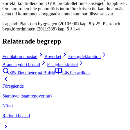
korrekt, kontrollera om OVK-protokollet finns anslaget i trapphuset.
Om kontrollen inte genomförts inom föreskriven tid kan du anmäla
detta till kommunens byggnadsnämnd som har tillsynsansvar.
Lagstöd
:
Plan- och bygglagen (2010:900) kap. 8 § 25, Plan- och
byggförordningen (2011:338) kap. 5 § 1-4
Relaterade begrepp
Ventilation i bostad
Boverket
Energideklaration
Brandskydd i bostad
Fastighetsskötsel
Sök lägenheter på Bofrid
Läs fler artiklar
Föregående
Stambyte (stamrenovering)
Nästa
Radon i bostad