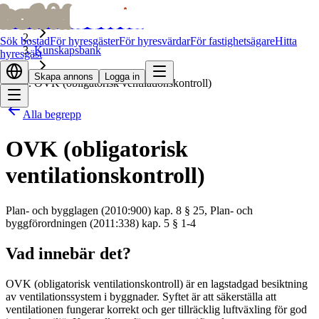
bofrid
bofrid
Hem
Sök bostad
För hyresgäster
För hyresvärdar
För fastighetsägare
Hitta
Kunskapsbank
hyresgäst
Skapa annons
Logga in
OVK (obligatorisk ventilationskontroll)
Alla begrepp
OVK (obligatorisk
ventilationskontroll)
Plan- och bygglagen (2010:900) kap. 8 § 25, Plan- och
byggförordningen (2011:338) kap. 5 § 1-4
Vad innebär det?
OVK (obligatorisk ventilationskontroll) är en lagstadgad besiktning
av ventilationssystem i byggnader. Syftet är att säkerställa att
ventilationen fungerar korrekt och ger tillräcklig luftväxling för god