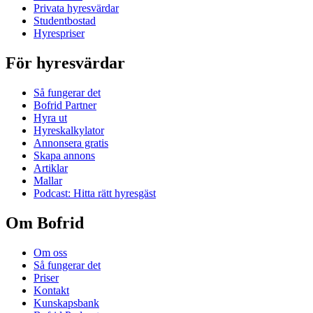
Privata hyresvärdar
Studentbostad
Hyrespriser
För hyresvärdar
Så fungerar det
Bofrid Partner
Hyra ut
Hyreskalkylator
Annonsera gratis
Skapa annons
Artiklar
Mallar
Podcast: Hitta rätt hyresgäst
Om Bofrid
Om oss
Så fungerar det
Priser
Kontakt
Kunskapsbank