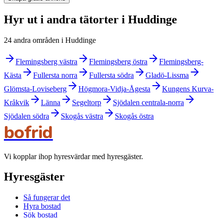
Hyr ut i andra tätorter i Huddinge
24 andra områden i Huddinge
Flemingsberg västra
Flemingsberg östra
Flemingsberg-
Kästa
Fullersta norra
Fullersta södra
Gladö-Lissma
Glömsta-Loviseberg
Högmora-Vidja-Ågesta
Kungens Kurva-
Kråkvik
Länna
Segeltorp
Sjödalen centrala-norra
Sjödalen södra
Skogås västra
Skogås östra
bofrid
Vi kopplar ihop hyresvärdar med hyresgäster.
Hyresgäster
Så fungerar det
Hyra bostad
Sök bostad