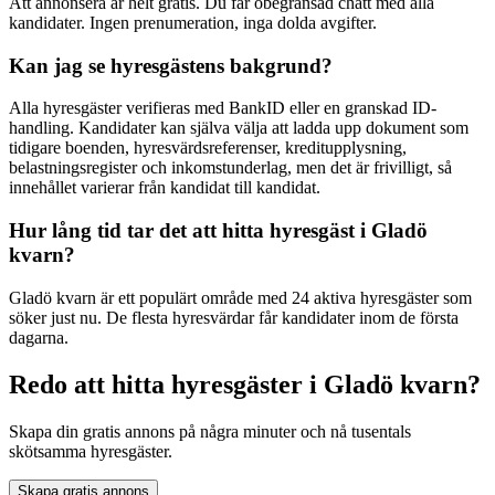
Att annonsera är helt gratis. Du får obegränsad chatt med alla
kandidater. Ingen prenumeration, inga dolda avgifter.
Kan jag se hyresgästens bakgrund?
Alla hyresgäster verifieras med BankID eller en granskad ID-
handling. Kandidater kan själva välja att ladda upp dokument som
tidigare boenden, hyresvärdsreferenser, kreditupplysning,
belastningsregister och inkomstunderlag, men det är frivilligt, så
innehållet varierar från kandidat till kandidat.
Hur lång tid tar det att hitta hyresgäst i Gladö
kvarn?
Gladö kvarn är ett populärt område med 24 aktiva hyresgäster som
söker just nu. De flesta hyresvärdar får kandidater inom de första
dagarna.
Redo att hitta hyresgäster i Gladö kvarn?
Skapa din gratis annons på några minuter och nå tusentals
skötsamma hyresgäster.
Skapa gratis annons