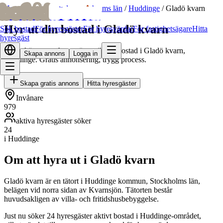
bofrid
bofrid
Hem
/
Hyr ut bostad
/
Stockholms län
/
Huddinge
/
Gladö kvarn
Hyr ut din bostad i Gladö kvarn
Sök bostad
För hyresgäster
För hyresvärdar
För fastighetsägare
Hitta
hyresgäst
Hitta skötsamma hyresgäster till din bostad i Gladö kvarn,
Skapa annons
Logga in
Huddinge. Gratis annonsering, trygg process.
Skapa gratis annons
Hitta hyresgäster
Invånare
979
aktiva hyresgäster söker
24
i Huddinge
Om att hyra ut i Gladö kvarn
Gladö kvarn är en tätort i Huddinge kommun, Stockholms län,
belägen vid norra sidan av Kvarnsjön. Tätorten består
huvudsakligen av villa- och fritidshusbebyggelse.
Just nu söker 24 hyresgäster aktivt bostad i Huddinge-området,