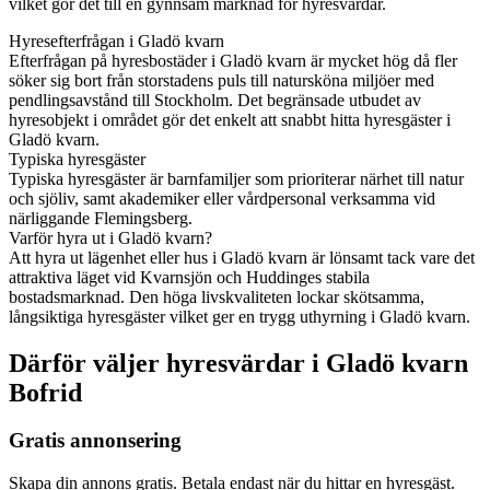
vilket gör det till en gynnsam marknad för hyresvärdar.
Hyresefterfrågan i Gladö kvarn
Efterfrågan på hyresbostäder i Gladö kvarn är mycket hög då fler
söker sig bort från storstadens puls till natursköna miljöer med
pendlingsavstånd till Stockholm. Det begränsade utbudet av
hyresobjekt i området gör det enkelt att snabbt hitta hyresgäster i
Gladö kvarn.
Typiska hyresgäster
Typiska hyresgäster är barnfamiljer som prioriterar närhet till natur
och sjöliv, samt akademiker eller vårdpersonal verksamma vid
närliggande Flemingsberg.
Varför hyra ut i Gladö kvarn?
Att hyra ut lägenhet eller hus i Gladö kvarn är lönsamt tack vare det
attraktiva läget vid Kvarnsjön och Huddinges stabila
bostadsmarknad. Den höga livskvaliteten lockar skötsamma,
långsiktiga hyresgäster vilket ger en trygg uthyrning i Gladö kvarn.
Därför väljer hyresvärdar i Gladö kvarn
Bofrid
Gratis annonsering
Skapa din annons gratis. Betala endast när du hittar en hyresgäst.