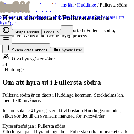
bofrid
bofrid
Hem
/
Hyr ut bostad
/
Stockholms län
/
Huddinge
/
Fullersta södra
Hyr ut din bostad i Fullersta södra
Sök bostad
För hyresgäster
För hyresvärdar
För fastighetsägare
Hitta
hyresgäst
Hitta skötsamma hyresgäster till din bostad i Fullersta södra,
Skapa annons
Logga in
Huddinge. Gratis annonsering, trygg process.
Skapa gratis annons
Hitta hyresgäster
aktiva hyresgäster söker
24
i Huddinge
Om att hyra ut i Fullersta södra
Fullersta södra är en tätort i Huddinge kommun, Stockholms län,
med 3 785 invånare.
Just nu söker 24 hyresgäster aktivt bostad i Huddinge-området,
vilket gör det till en gynnsam marknad för hyresvärdar.
Hyresefterfrågan i Fullersta södra
Efterfrågan på att hyra ut lägenhet i Fullersta södra är mycket stark