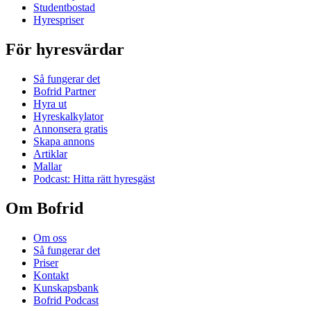
Studentbostad
Hyrespriser
För hyresvärdar
Så fungerar det
Bofrid Partner
Hyra ut
Hyreskalkylator
Annonsera gratis
Skapa annons
Artiklar
Mallar
Podcast: Hitta rätt hyresgäst
Om Bofrid
Om oss
Så fungerar det
Priser
Kontakt
Kunskapsbank
Bofrid Podcast