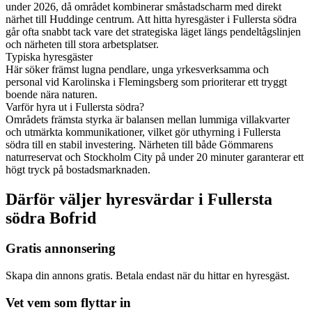
under 2026, då området kombinerar småstadscharm med direkt
närhet till Huddinge centrum. Att hitta hyresgäster i Fullersta södra
går ofta snabbt tack vare det strategiska läget längs pendeltågslinjen
och närheten till stora arbetsplatser.
Typiska hyresgäster
Här söker främst lugna pendlare, unga yrkesverksamma och
personal vid Karolinska i Flemingsberg som prioriterar ett tryggt
boende nära naturen.
Varför hyra ut i Fullersta södra?
Områdets främsta styrka är balansen mellan lummiga villakvarter
och utmärkta kommunikationer, vilket gör uthyrning i Fullersta
södra till en stabil investering. Närheten till både Gömmarens
naturreservat och Stockholm City på under 20 minuter garanterar ett
högt tryck på bostadsmarknaden.
Därför väljer hyresvärdar i Fullersta
södra Bofrid
Gratis annonsering
Skapa din annons gratis. Betala endast när du hittar en hyresgäst.
Vet vem som flyttar in