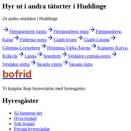
Hyr ut i andra tätorter i Huddinge
24 andra områden i Huddinge
Flemingsberg västra
Flemingsberg östra
Flemingsberg-
Kästa
Fullersta norra
Gladö kvarn
Gladö-Lissma
Glömsta-Loviseberg
Högmora-Vidja-Ågesta
Kungens Kurva-
Kråkvik
Länna
Segeltorp
Sjödalen centrala-norra
Sjödalen södra
Skogås västra
Skogås östra
bofrid
Vi kopplar ihop hyresvärdar med hyresgäster.
Hyresgäster
Så fungerar det
Hyra bostad
Sök bostad
Privata hyresvärdar