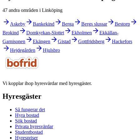
47 andra områden i Linköping
Askeby
Bankekind
Berga
Bergs slussar
Bestorp
Brokind
Domkyrkan-Slottet
Ekholmen
Ekkällan-
Garnisonen
Ekängen
Gistad
Gottfridsberg
Hackefors
Hejdegården
Hjulsbro
Vi kopplar ihop hyresvärdar med hyresgäster.
Hyresgäster
Så fungerar det
Hyra bostad
Sök bostad
Privata hyresvärdar
Studentbostad
Hyrespriser