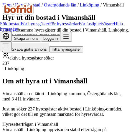
Hem
/
Hyr ut bostad
/
Östergötlands län
/
Linköping
/
Vimanshäll
Hyr ut din bostad i Vimanshäll
Sök bostad
För hyresgäster
För hyresvärdar
För fastighetsägare
Hitta
hyresgäst
Hitta skötsamma hyresgäster till din bostad i Vimanshäll, Linköping.
Gratis annonsering, trygg process.
Skapa annons
Logga in
Skapa gratis annons
Hitta hyresgäster
aktiva hyresgäster söker
237
i Linköping
Om att hyra ut i Vimanshäll
Vimanshäll är en tätort i Linköping kommun, Östergötlands län,
med 3 411 invånare.
Just nu söker 237 hyresgäster aktivt bostad i Linköping-området,
vilket gör det till en gynnsam marknad för hyresvärdar.
Hyresefterfrågan i Vimanshäll
Vimanshäll i Linköping uppvisar en stabil efterfrågan på