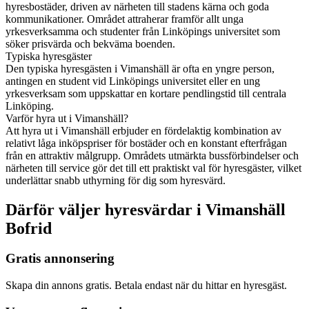
hyresbostäder, driven av närheten till stadens kärna och goda
kommunikationer. Området attraherar framför allt unga
yrkesverksamma och studenter från Linköpings universitet som
söker prisvärda och bekväma boenden.
Typiska hyresgäster
Den typiska hyresgästen i Vimanshäll är ofta en yngre person,
antingen en student vid Linköpings universitet eller en ung
yrkesverksam som uppskattar en kortare pendlingstid till centrala
Linköping.
Varför hyra ut i Vimanshäll?
Att hyra ut i Vimanshäll erbjuder en fördelaktig kombination av
relativt låga inköpspriser för bostäder och en konstant efterfrågan
från en attraktiv målgrupp. Områdets utmärkta bussförbindelser och
närheten till service gör det till ett praktiskt val för hyresgäster, vilket
underlättar snabb uthyrning för dig som hyresvärd.
Därför väljer hyresvärdar i Vimanshäll
Bofrid
Gratis annonsering
Skapa din annons gratis. Betala endast när du hittar en hyresgäst.