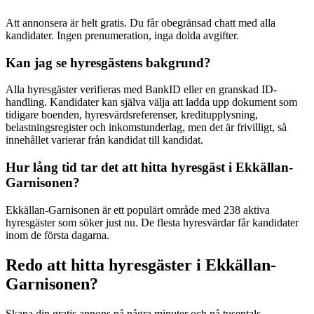
Att annonsera är helt gratis. Du får obegränsad chatt med alla
kandidater. Ingen prenumeration, inga dolda avgifter.
Kan jag se hyresgästens bakgrund?
Alla hyresgäster verifieras med BankID eller en granskad ID-
handling. Kandidater kan själva välja att ladda upp dokument som
tidigare boenden, hyresvärdsreferenser, kreditupplysning,
belastningsregister och inkomstunderlag, men det är frivilligt, så
innehållet varierar från kandidat till kandidat.
Hur lång tid tar det att hitta hyresgäst i Ekkällan-
Garnisonen?
Ekkällan-Garnisonen är ett populärt område med 238 aktiva
hyresgäster som söker just nu. De flesta hyresvärdar får kandidater
inom de första dagarna.
Redo att hitta hyresgäster i Ekkällan-
Garnisonen?
Skapa din gratis annons på några minuter och nå tusentals