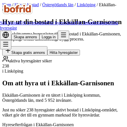
Hem
/
Hyr ut bostad
/
Östergötlands län
/
Linköping
/
Ekkällan-
Garnisonen
Hyr ut din bostad i Ekkällan-Garnisonen
Sök bostad
För hyresgäster
För hyresvärdar
För fastighetsägare
Hitta
hyresgäst
Hitta skötsamma hyresgäster till din bostad i Ekkällan-Garnisonen,
Skapa annons
Logga in
Linköping. Gratis annonsering, trygg process.
Skapa gratis annons
Hitta hyresgäster
aktiva hyresgäster söker
238
i Linköping
Om att hyra ut i Ekkällan-Garnisonen
Ekkällan-Garnisonen är en tätort i Linköping kommun,
Östergötlands län, med 5 952 invånare.
Just nu söker 238 hyresgäster aktivt bostad i Linköping-området,
vilket gör det till en gynnsam marknad för hyresvärdar.
Hyresefterfrågan i Ekkällan-Garnisonen