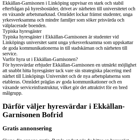
Ekkällan-Garnisonen i Linköping uppvisar en stark och stabil
efterfrågan på hyresbostäder, drivet av närheten till universitetet och
en växande arbetsmarknad. Området lockar främst studenter, unga
yrkesverksamma och mindre familjer som söker prisvärda och
välplacerade boenden.
Typiska hyresgäster
Typiska hyresgäster i Ekkällan-Garnisonen är studenter vid
Linköpings universitet samt unga yrkesverksamma som uppskattar
de goda kommunikationerna in till stadskärnan och närheten till
service.
Varför hyra ut i Ekkällan-Garnisonen?
För hyresvärdar erbjuder Ekkällan-Garnisonen en utmärkt möjlighet
att snabbt hitta hyresgäster tack vare sin strategiska placering med
närhet till Linköpings Universitet och de nya arbetsplatserna som
etableras. Området präglas av goda kommunikationer och en
växande serviceinfrastruktur, vilket gör det attraktivt för en bred
målgrupp.
Därför väljer hyresvärdar i Ekkällan-
Garnisonen Bofrid
Gratis annonsering