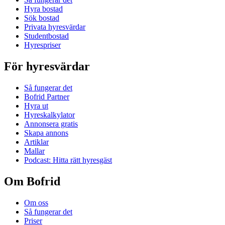
Hyra bostad
Sök bostad
Privata hyresvärdar
Studentbostad
Hyrespriser
För hyresvärdar
Så fungerar det
Bofrid Partner
Hyra ut
Hyreskalkylator
Annonsera gratis
Skapa annons
Artiklar
Mallar
Podcast: Hitta rätt hyresgäst
Om Bofrid
Om oss
Så fungerar det
Priser