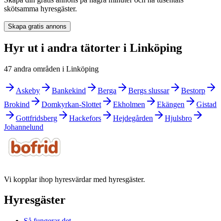
skötsamma hyresgäster.
Skapa gratis annons
Hyr ut i andra tätorter i Linköping
47 andra områden i Linköping
Askeby
Bankekind
Berga
Bergs slussar
Bestorp
Brokind
Domkyrkan-Slottet
Ekholmen
Ekängen
Gistad
Gottfridsberg
Hackefors
Hejdegården
Hjulsbro
Johannelund
Vi kopplar ihop hyresvärdar med hyresgäster.
Hyresgäster
Så fungerar det