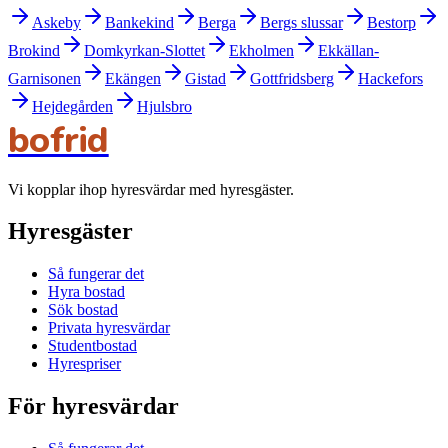
Askeby
Bankekind
Berga
Bergs slussar
Bestorp
Brokind
Domkyrkan-Slottet
Ekholmen
Ekkällan-
Garnisonen
Ekängen
Gistad
Gottfridsberg
Hackefors
Hejdegården
Hjulsbro
bofrid
Vi kopplar ihop hyresvärdar med hyresgäster.
Hyresgäster
Så fungerar det
Hyra bostad
Sök bostad
Privata hyresvärdar
Studentbostad
Hyrespriser
För hyresvärdar