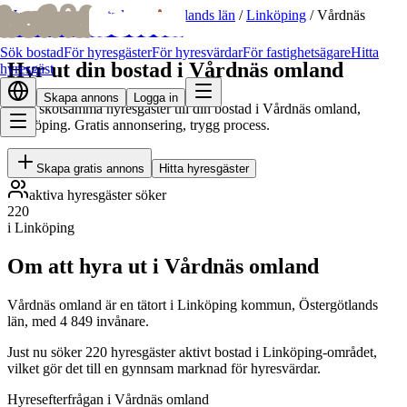
bofrid
bofrid
Hem
/
Hyr ut bostad
/
Östergötlands län
/
Linköping
/
Vårdnäs
omland
Sök bostad
För hyresgäster
För hyresvärdar
För fastighetsägare
Hitta
Hyr ut din bostad i Vårdnäs omland
hyresgäst
Skapa annons
Logga in
Hitta skötsamma hyresgäster till din bostad i Vårdnäs omland,
Linköping. Gratis annonsering, trygg process.
Skapa gratis annons
Hitta hyresgäster
aktiva hyresgäster söker
220
i Linköping
Om att hyra ut i Vårdnäs omland
Vårdnäs omland är en tätort i Linköping kommun, Östergötlands
län, med 4 849 invånare.
Just nu söker 220 hyresgäster aktivt bostad i Linköping-området,
vilket gör det till en gynnsam marknad för hyresvärdar.
Hyresefterfrågan i Vårdnäs omland