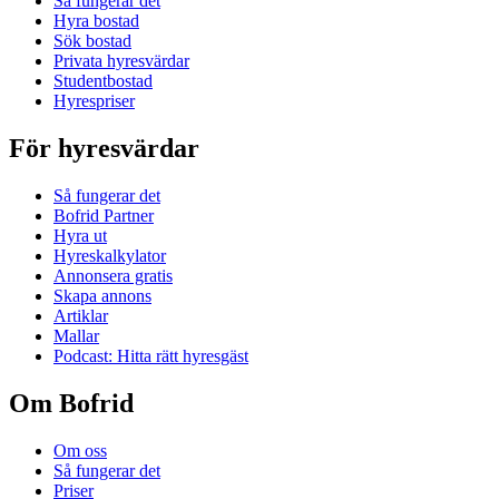
Så fungerar det
Hyra bostad
Sök bostad
Privata hyresvärdar
Studentbostad
Hyrespriser
För hyresvärdar
Så fungerar det
Bofrid Partner
Hyra ut
Hyreskalkylator
Annonsera gratis
Skapa annons
Artiklar
Mallar
Podcast: Hitta rätt hyresgäst
Om Bofrid
Om oss
Så fungerar det
Priser