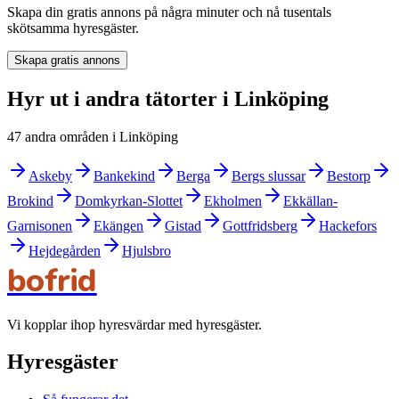
Skapa din gratis annons på några minuter och nå tusentals
skötsamma hyresgäster.
Skapa gratis annons
Hyr ut i andra tätorter i Linköping
47 andra områden i Linköping
Askeby
Bankekind
Berga
Bergs slussar
Bestorp
Brokind
Domkyrkan-Slottet
Ekholmen
Ekkällan-
Garnisonen
Ekängen
Gistad
Gottfridsberg
Hackefors
Hejdegården
Hjulsbro
bofrid
Vi kopplar ihop hyresvärdar med hyresgäster.
Hyresgäster