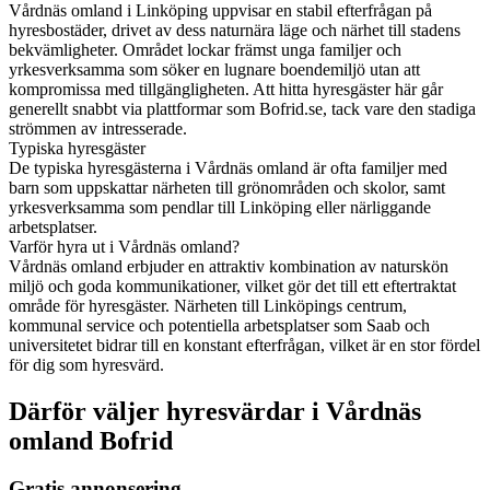
Vårdnäs omland i Linköping uppvisar en stabil efterfrågan på
hyresbostäder, drivet av dess naturnära läge och närhet till stadens
bekvämligheter. Området lockar främst unga familjer och
yrkesverksamma som söker en lugnare boendemiljö utan att
kompromissa med tillgängligheten. Att hitta hyresgäster här går
generellt snabbt via plattformar som Bofrid.se, tack vare den stadiga
strömmen av intresserade.
Typiska hyresgäster
De typiska hyresgästerna i Vårdnäs omland är ofta familjer med
barn som uppskattar närheten till grönområden och skolor, samt
yrkesverksamma som pendlar till Linköping eller närliggande
arbetsplatser.
Varför hyra ut i Vårdnäs omland?
Vårdnäs omland erbjuder en attraktiv kombination av naturskön
miljö och goda kommunikationer, vilket gör det till ett eftertraktat
område för hyresgäster. Närheten till Linköpings centrum,
kommunal service och potentiella arbetsplatser som Saab och
universitetet bidrar till en konstant efterfrågan, vilket är en stor fördel
för dig som hyresvärd.
Därför väljer hyresvärdar i Vårdnäs
omland Bofrid
Gratis annonsering