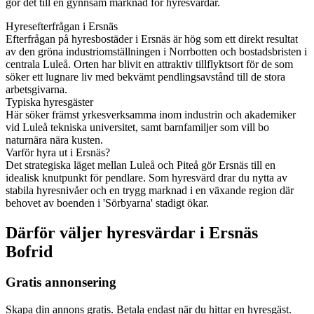
gör det till en gynnsam marknad för hyresvärdar.
Hyresefterfrågan i Ersnäs
Efterfrågan på hyresbostäder i Ersnäs är hög som ett direkt resultat
av den gröna industriomställningen i Norrbotten och bostadsbristen i
centrala Luleå. Orten har blivit en attraktiv tillflyktsort för de som
söker ett lugnare liv med bekvämt pendlingsavstånd till de stora
arbetsgivarna.
Typiska hyresgäster
Här söker främst yrkesverksamma inom industrin och akademiker
vid Luleå tekniska universitet, samt barnfamiljer som vill bo
naturnära nära kusten.
Varför hyra ut i Ersnäs?
Det strategiska läget mellan Luleå och Piteå gör Ersnäs till en
idealisk knutpunkt för pendlare. Som hyresvärd drar du nytta av
stabila hyresnivåer och en trygg marknad i en växande region där
behovet av boenden i 'Sörbyarna' stadigt ökar.
Därför väljer hyresvärdar i Ersnäs
Bofrid
Gratis annonsering
Skapa din annons gratis. Betala endast när du hittar en hyresgäst.