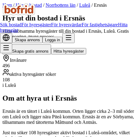
Hem
/
Hyr ut bostad
/
Norrbottens län
/
Luleå
/
Ersnäs
Hyr ut din bostad i Ersnäs
Sök bostad
För hyresgäster
För hyresvärdar
För fastighetsägare
Hitta
hyresgäst
Hitta skötsamma hyresgäster till din bostad i Ersnäs, Luleå. Gratis
annonsering, trygg process.
Skapa annons
Logga in
Skapa gratis annons
Hitta hyresgäster
Invånare
496
aktiva hyresgäster söker
108
i Luleå
Om att hyra ut i Ersnäs
Ersnäs är en tätort i Luleå kommun. Orten ligger cirka 2–3 mil söder
om Luleå och ligger nära Piteå kommun. Ersnäs är en av Sörbyarna,
tillsammans med tätorterna Måttsund och Antnäs.
Just nu söker 108 hyresgäster aktivt bostad i Luleå-området, vilket