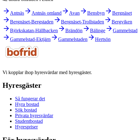
Antnäs
Antnäs omland
Avan
Bensbyn
Bergnäset
Bergnäset-Bergstaden
Bergnäset-Trollstaden
Bergviken
Björkskatan-Hällbacken
Brändön
Bälinge
Gammelstad
Gammelstad-Ektjärn
Gammelstaden
Hertsön
Vi kopplar ihop hyresvärdar med hyresgäster.
Hyresgäster
Så fungerar det
Hyra bostad
Sök bostad
Privata hyresvärdar
Studentbostad
Hyrespriser