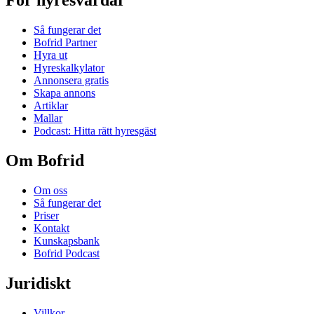
För hyresvärdar
Så fungerar det
Bofrid Partner
Hyra ut
Hyreskalkylator
Annonsera gratis
Skapa annons
Artiklar
Mallar
Podcast: Hitta rätt hyresgäst
Om Bofrid
Om oss
Så fungerar det
Priser
Kontakt
Kunskapsbank
Bofrid Podcast
Juridiskt
Villkor