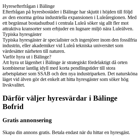
Hyresefterfrågan i Bälinge
Efterfrågan på hyresbostäder i Bälinge har skjutit i höjden till följd
av den enorma gröna industriella expansionen i Luleåregionen. Med
ett begränsat bostadsutbud i centrala Luleå söker sig allt fler mot
attraktiva kransorter som erbjuder en lugnare miljö nära Luleälven.
Typiska hyresgäster
Typiska hyresgäster är specialister och ingenjörer inom den fossilfria
industrin, eller akademiker vid Luleå tekniska universitet som
värdesätter närheten till naturen.
Varför hyra ut i Bälinge?
Att hyra ut lägenhet i Bälinge är strategiskt fördelaktigt då orten
kombinerar lantlig idyll med korta pendlingstider till stora
arbetsplatser som SSAB och den nya industriparken. Det natursköna
läget vid älven gör det enkelt att hitta hyresgäster som söker hög
livskvalitet.
Därför väljer hyresvärdar i Bälinge
Bofrid
Gratis annonsering
Skapa din annons gratis. Betala endast när du hittar en hyresgäst.