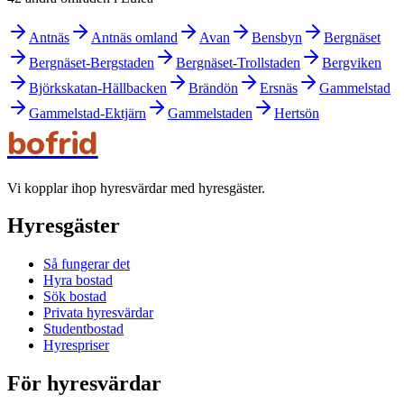
Antnäs
Antnäs omland
Avan
Bensbyn
Bergnäset
Bergnäset-Bergstaden
Bergnäset-Trollstaden
Bergviken
Björkskatan-Hällbacken
Brändön
Ersnäs
Gammelstad
Gammelstad-Ektjärn
Gammelstaden
Hertsön
bofrid
Vi kopplar ihop hyresvärdar med hyresgäster.
Hyresgäster
Så fungerar det
Hyra bostad
Sök bostad
Privata hyresvärdar
Studentbostad
Hyrespriser
För hyresvärdar