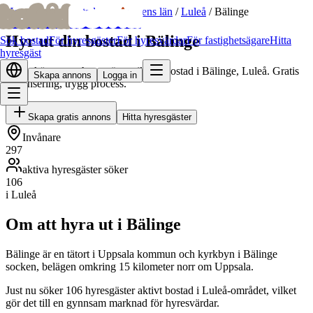
bofrid
bofrid
Hem
/
Hyr ut bostad
/
Norrbottens län
/
Luleå
/
Bälinge
Hyr ut din bostad i Bälinge
Sök bostad
För hyresgäster
För hyresvärdar
För fastighetsägare
Hitta
hyresgäst
Hitta skötsamma hyresgäster till din bostad i Bälinge, Luleå. Gratis
Skapa annons
Logga in
annonsering, trygg process.
Skapa gratis annons
Hitta hyresgäster
Invånare
297
aktiva hyresgäster söker
106
i Luleå
Om att hyra ut i Bälinge
Bälinge är en tätort i Uppsala kommun och kyrkbyn i Bälinge
socken, belägen omkring 15 kilometer norr om Uppsala.
Just nu söker 106 hyresgäster aktivt bostad i Luleå-området, vilket
gör det till en gynnsam marknad för hyresvärdar.