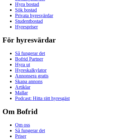
Hyra bostad
Sök bostad
Privata hyresvärdar
Studentbostad
Hyrespriser
För hyresvärdar
Så fungerar det
Bofrid Partner
Hyra ut
Hyreskalkylator
Annonsera gratis
Skapa annons
Artiklar
Mallar
Podcast: Hitta rätt hyresgäst
Om Bofrid
Om oss
Så fungerar det
Priser