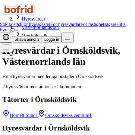
Hem
Hyresvärdar
Sök bostad
För hyresgäster
För hyresvärdar
För fastighetsägare
Hitta
Västernorrlands län
hyresgäst
Örnsköldsvik
Skapa annons
Logga in
Hyresvärdar i Örnsköldsvik,
Västernorrlands län
Hitta hyresvärdar med lediga bostäder i Örnsköldsvik
2 hyresvärdar med annonser i kommunen
Tätorter i Örnsköldsvik
Hörnett-Sund
1
Örnsköldsviks centrum
1
Hyresvärdar i Örnsköldsvik