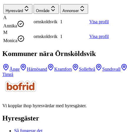
Hyresvärd
Område
Annonser
A
ornskoldsvik
1
Visa profil
Annika
M
ornskoldsvik
1
Visa profil
Monica
Kommuner nära Örnsköldsvik
Ånge
Härnösand
Kramfors
Sollefteå
Sundsvall
Timrå
Vi kopplar ihop hyresvärdar med hyresgäster.
Hyresgäster
Så fungerar det