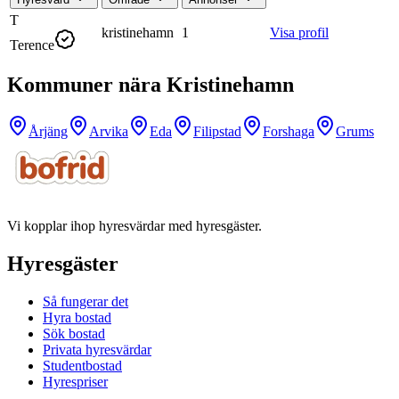
T
kristinehamn
1
Visa profil
Terence
Kommuner nära Kristinehamn
Årjäng
Arvika
Eda
Filipstad
Forshaga
Grums
Vi kopplar ihop hyresvärdar med hyresgäster.
Hyresgäster
Så fungerar det
Hyra bostad
Sök bostad
Privata hyresvärdar
Studentbostad
Hyrespriser