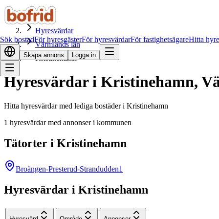
Hem
Hyresvärdar
Sök bostad
För hyresgäster
För hyresvärdar
För fastighetsägare
Hitta hyr
Värmlands län
Skapa annons
Logga in
Kristinehamn
Hyresvärdar i Kristinehamn, V
Hitta hyresvärdar med lediga bostäder i Kristinehamn
1 hyresvärdar med annonser i kommunen
Tätorter i Kristinehamn
Broängen-Presterud-Strandudden
1
Hyresvärdar i Kristinehamn
Hyresvärd
Område
Annonser