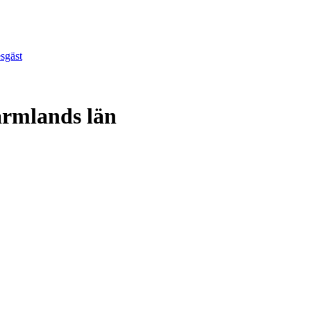
esgäst
ärmlands län