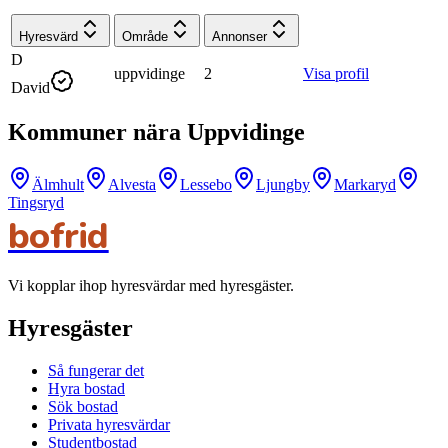
Hyresvärd
Område
Annonser
D
uppvidinge
2
Visa profil
David
Kommuner nära Uppvidinge
Älmhult
Alvesta
Lessebo
Ljungby
Markaryd
Tingsryd
bofrid
Vi kopplar ihop hyresvärdar med hyresgäster.
Hyresgäster
Så fungerar det
Hyra bostad
Sök bostad
Privata hyresvärdar
Studentbostad