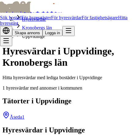
bofrid
bofrid
Hem
Sök bostad
För hyresgäster
För hyresvärdar
För fastighetsägare
Hitta
Hyresvärdar
hyresgäst
Kronobergs län
Skapa annons
Logga in
Uppvidinge
Hyresvärdar i Uppvidinge,
Kronobergs län
Hitta hyresvärdar med lediga bostäder i Uppvidinge
1 hyresvärdar med annonser i kommunen
Tätorter i Uppvidinge
Åseda
1
Hyresvärdar i Uppvidinge