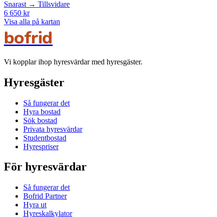
Snarast → Tillsvidare
6 650 kr
Visa alla på kartan
bofrid
Vi kopplar ihop hyresvärdar med hyresgäster.
Hyresgäster
Så fungerar det
Hyra bostad
Sök bostad
Privata hyresvärdar
Studentbostad
Hyrespriser
För hyresvärdar
Så fungerar det
Bofrid Partner
Hyra ut
Hyreskalkylator