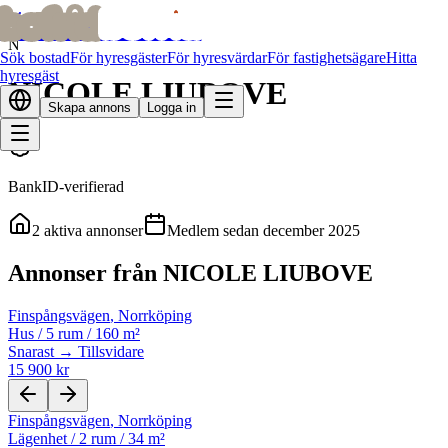
bofrid
bofrid
Alla hyresvärdar
N
Sök bostad
För hyresgäster
För hyresvärdar
För fastighetsägare
Hitta
hyresgäst
NICOLE LIUBOVE
Skapa annons
Logga in
BankID-verifierad
2
aktiva annonser
Medlem sedan
december 2025
Annonser från NICOLE LIUBOVE
Finspångsvägen
,
Norrköping
Hus
/
5 rum
/
160 m²
Snarast → Tillsvidare
15 900 kr
Finspångsvägen
,
Norrköping
Lägenhet
/
2 rum
/
34 m²