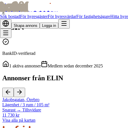
bofrid
bofrid
Alla hyresvärdar
E
Sök bostad
För hyresgäster
För hyresvärdar
För fastighetsägare
Hitta hyr
ELIN
Skapa annons
Logga in
BankID-verifierad
1
aktiva annonser
Medlem sedan
december 2025
Annonser från ELIN
Jakobsgatan
,
Örebro
Lägenhet
/
3 rum
/
105 m²
Snarast → Tillsvidare
11 730 kr
Visa alla på kartan