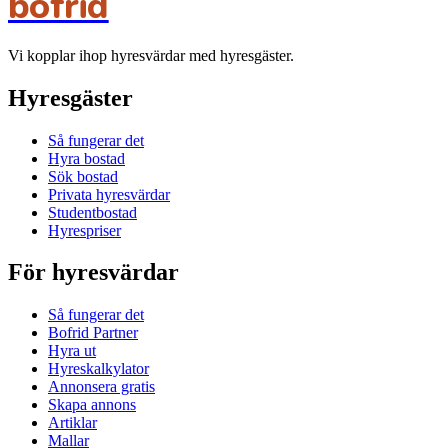
bofrid
Vi kopplar ihop hyresvärdar med hyresgäster.
Hyresgäster
Så fungerar det
Hyra bostad
Sök bostad
Privata hyresvärdar
Studentbostad
Hyrespriser
För hyresvärdar
Så fungerar det
Bofrid Partner
Hyra ut
Hyreskalkylator
Annonsera gratis
Skapa annons
Artiklar
Mallar