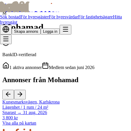
bofrid
bofrid
Alla hyresvärdar
M
Sök bostad
För hyresgäster
För hyresvärdar
För fastighetsägare
Hitta
hyresgäst
Mohamad
Skapa annons
Logga in
BankID-verifierad
1
aktiva annonser
Medlem sedan
juni 2026
Annonser från Mohamad
Kungsmarksvägen
,
Karlskrona
Lägenhet
/
1 rum
/
24 m²
Snarast → 31 aug. 2026
3 800 kr
Visa alla på kartan