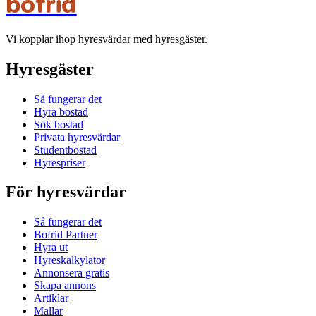
bofrid
Vi kopplar ihop hyresvärdar med hyresgäster.
Hyresgäster
Så fungerar det
Hyra bostad
Sök bostad
Privata hyresvärdar
Studentbostad
Hyrespriser
För hyresvärdar
Så fungerar det
Bofrid Partner
Hyra ut
Hyreskalkylator
Annonsera gratis
Skapa annons
Artiklar
Mallar