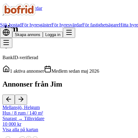
Alla hyresvärdar
J
Sök bostad
För hyresgäster
För hyresvärdar
För fastighetsägare
Hitta hyr
Jim
Skapa annons
Logga in
BankID-verifierad
1
aktiva annonser
Medlem sedan
maj 2026
Annonser från Jim
Mellansjö
,
Helgum
Hus
/
8 rum
/
140 m²
Snarast → Tillsvidare
10 000 kr
Visa alla på kartan