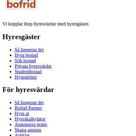
Vi kopplar ihop hyresvärdar med hyresgäster.
Hyresgäster
Så fungerar det
Hyra bostad
Sök bostad
Privata hyresvärdar
Studentbostad
Hyrespriser
För hyresvärdar
Så fungerar det
Bofrid Partner
Hyra ut
Hyreskalkylator
Annonsera gratis
Skapa annons
Artiklar