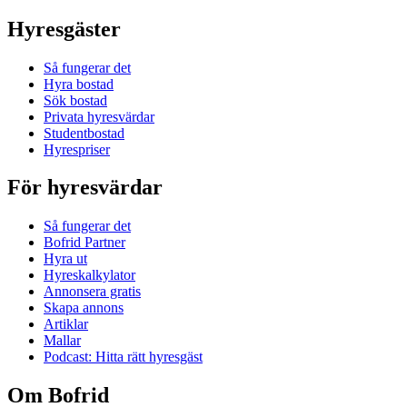
Hyresgäster
Så fungerar det
Hyra bostad
Sök bostad
Privata hyresvärdar
Studentbostad
Hyrespriser
För hyresvärdar
Så fungerar det
Bofrid Partner
Hyra ut
Hyreskalkylator
Annonsera gratis
Skapa annons
Artiklar
Mallar
Podcast: Hitta rätt hyresgäst
Om Bofrid