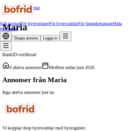
Alla hyresvärdar
M
Sök bostad
För hyresgäster
För hyresvärdar
För fastighetsägare
Hitta
Maria
hyresgäst
Skapa annons
Logga in
BankID-verifierad
0
aktiva annonser
Medlem sedan
juni 2026
Annonser från Maria
Inga aktiva annonser just nu
Vi kopplar ihop hyresvärdar med hyresgäster.