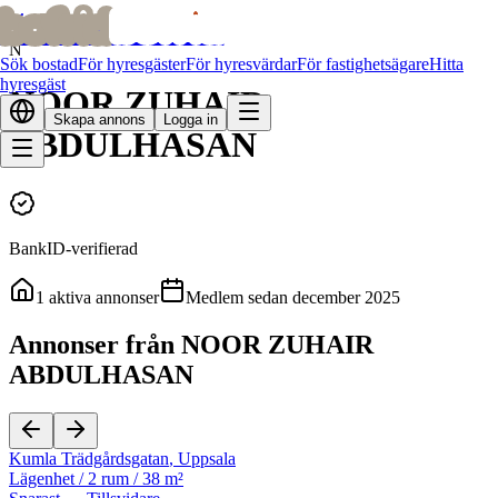
bofrid
bofrid
Alla hyresvärdar
N
Sök bostad
För hyresgäster
För hyresvärdar
För fastighetsägare
Hitta
hyresgäst
NOOR ZUHAIR
Skapa annons
Logga in
ABDULHASAN
BankID-verifierad
1
aktiva annonser
Medlem sedan
december 2025
Annonser från NOOR ZUHAIR
ABDULHASAN
Kumla Trädgårdsgatan
,
Uppsala
Lägenhet
/
2 rum
/
38 m²