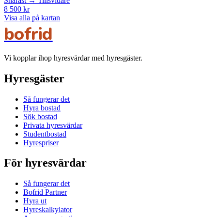
Snarast → Tillsvidare
8 500 kr
Visa alla på kartan
bofrid
Vi kopplar ihop hyresvärdar med hyresgäster.
Hyresgäster
Så fungerar det
Hyra bostad
Sök bostad
Privata hyresvärdar
Studentbostad
Hyrespriser
För hyresvärdar
Så fungerar det
Bofrid Partner
Hyra ut
Hyreskalkylator