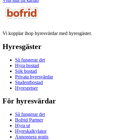
Visa alla på kartan
Vi kopplar ihop hyresvärdar med hyresgäster.
Hyresgäster
Så fungerar det
Hyra bostad
Sök bostad
Privata hyresvärdar
Studentbostad
Hyrespriser
För hyresvärdar
Så fungerar det
Bofrid Partner
Hyra ut
Hyreskalkylator
Annonsera gratis