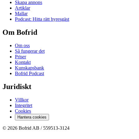
Skapa annons
Artiklar
Mallar
Podcast: Hitta rätt hyresgäst
Om Bofrid
Om oss
Så fungerar det
Priser
Kontakt
Kunskapsbank
Bofrid Podcast
Juridiskt
Villkor
Integritet
Cookies
Hantera cookies
© 2026 Bofrid AB /
559513-3124