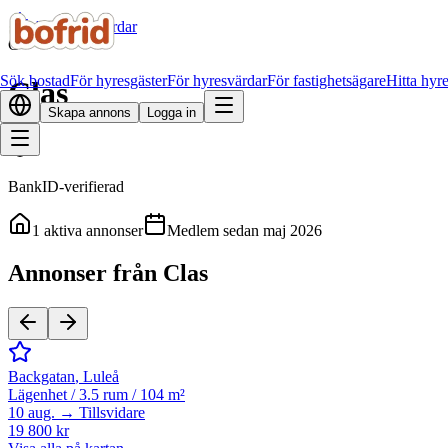
Alla hyresvärdar
C
Sök bostad
För hyresgäster
För hyresvärdar
För fastighetsägare
Hitta hyr
Clas
Skapa annons
Logga in
BankID-verifierad
1
aktiva annonser
Medlem sedan
maj 2026
Annonser från Clas
Backgatan
,
Luleå
Lägenhet
/
3.5 rum
/
104 m²
10 aug. → Tillsvidare
19 800 kr