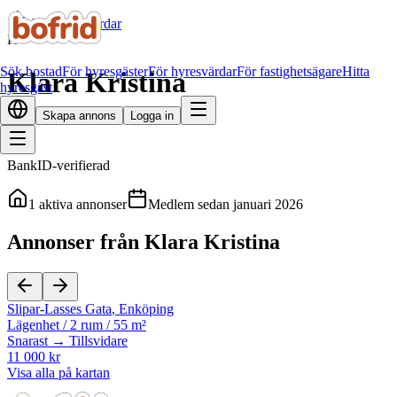
Alla hyresvärdar
K
Sök bostad
För hyresgäster
För hyresvärdar
För fastighetsägare
Hitta
Klara Kristina
hyresgäst
Skapa annons
Logga in
BankID-verifierad
1
aktiva annonser
Medlem sedan
januari 2026
Annonser från Klara Kristina
Slipar-Lasses Gata
,
Enköping
Lägenhet
/
2 rum
/
55 m²
Snarast → Tillsvidare
11 000 kr
Visa alla på kartan