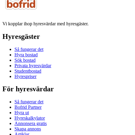
Vi kopplar ihop hyresvärdar med hyresgäster.
Hyresgäster
Så fungerar det
Hyra bostad
Sök bostad
Privata hyresvärdar
Studentbostad
Hyrespriser
För hyresvärdar
Så fungerar det
Bofrid Partner
Hyra ut
Hyreskalkylator
Annonsera gratis
Skapa annons
Artiklar