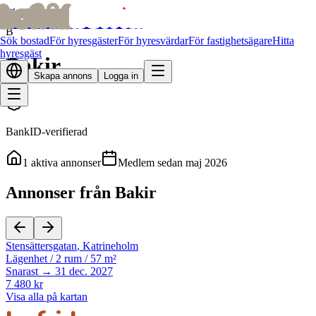
bofrid
bofrid
Alla hyresvärdar
B
Sök bostad
För hyresgäster
För hyresvärdar
För fastighetsägare
Hitta
hyresgäst
Bakir
Skapa annons
Logga in
BankID-verifierad
1
aktiva annonser
Medlem sedan
maj 2026
Annonser från Bakir
Stensättersgatan
,
Katrineholm
Lägenhet
/
2 rum
/
57 m²
Snarast → 31 dec. 2027
7 480 kr
Visa alla på kartan