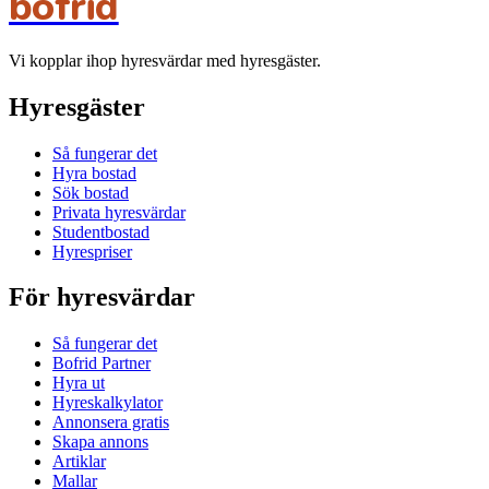
bofrid
Vi kopplar ihop hyresvärdar med hyresgäster.
Hyresgäster
Så fungerar det
Hyra bostad
Sök bostad
Privata hyresvärdar
Studentbostad
Hyrespriser
För hyresvärdar
Så fungerar det
Bofrid Partner
Hyra ut
Hyreskalkylator
Annonsera gratis
Skapa annons
Artiklar
Mallar