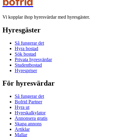
bofrid
Vi kopplar ihop hyresvärdar med hyresgäster.
Hyresgäster
Så fungerar det
Hyra bostad
Sök bostad
Privata hyresvärdar
Studentbostad
Hyrespriser
För hyresvärdar
Så fungerar det
Bofrid Partner
Hyra ut
Hyreskalkylator
Annonsera gratis
Skapa annons
Artiklar
Mallar