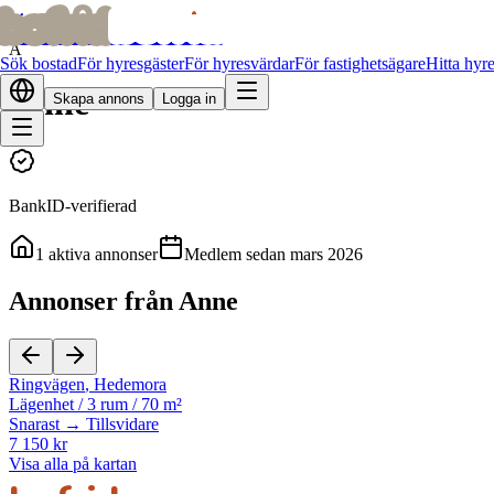
bofrid
bofrid
Alla hyresvärdar
A
Sök bostad
För hyresgäster
För hyresvärdar
För fastighetsägare
Hitta hyr
Anne
Skapa annons
Logga in
BankID-verifierad
1
aktiva annonser
Medlem sedan
mars 2026
Annonser från Anne
Ringvägen
,
Hedemora
Lägenhet
/
3 rum
/
70 m²
Snarast → Tillsvidare
7 150 kr
Visa alla på kartan