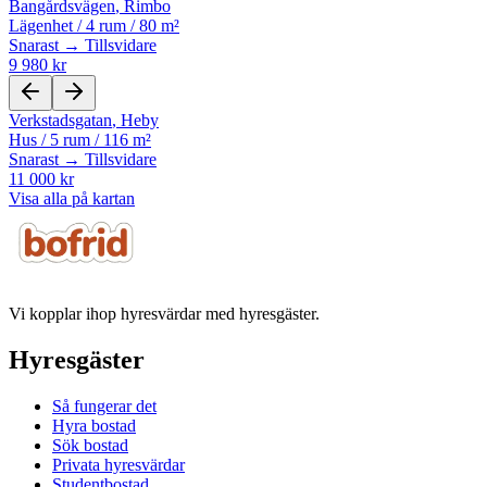
Bangårdsvägen
,
Rimbo
Lägenhet
/
4 rum
/
80 m²
Snarast → Tillsvidare
9 980 kr
Verkstadsgatan
,
Heby
Hus
/
5 rum
/
116 m²
Snarast → Tillsvidare
11 000 kr
Visa alla på kartan
Vi kopplar ihop hyresvärdar med hyresgäster.
Hyresgäster
Så fungerar det
Hyra bostad
Sök bostad
Privata hyresvärdar
Studentbostad