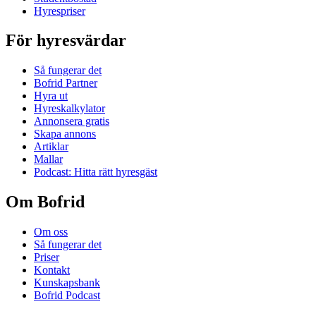
Hyrespriser
För hyresvärdar
Så fungerar det
Bofrid Partner
Hyra ut
Hyreskalkylator
Annonsera gratis
Skapa annons
Artiklar
Mallar
Podcast: Hitta rätt hyresgäst
Om Bofrid
Om oss
Så fungerar det
Priser
Kontakt
Kunskapsbank
Bofrid Podcast