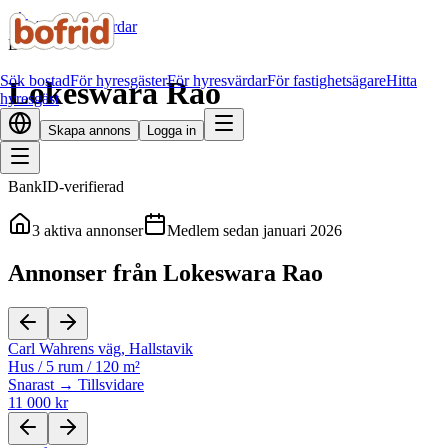
Alla hyresvärdar
L
Sök bostad
För hyresgäster
För hyresvärdar
För fastighetsägare
Hitta
Lokeswara Rao
hyresgäst
Skapa annons
Logga in
BankID-verifierad
3
aktiva annonser
Medlem sedan
januari 2026
Annonser från Lokeswara Rao
Carl Wahrens väg
,
Hallstavik
Hus
/
5 rum
/
120 m²
Snarast → Tillsvidare
11 000 kr